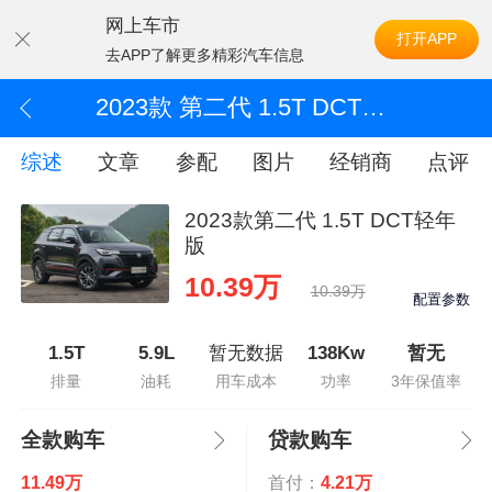
网上车市
打开APP
去APP了解更多精彩汽车信息
2023款 第二代 1.5T DCT轻年版
综述
文章
参配
图片
经销商
点评
2023款第二代 1.5T DCT轻年
版
10.39万
10.39万
配置参数
1.5T
5.9L
暂无数据
138Kw
暂无
排量
油耗
用车成本
功率
3年保值率
全款购车
贷款购车
11.49万
首付：
4.21万