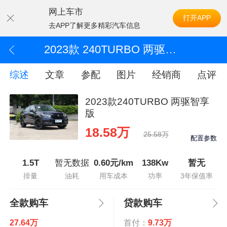
网上车市
打开APP
去APP了解更多精彩汽车信息
2023款 240TURBO 两驱智享版
综述
文章
参配
图片
经销商
点评
2023款240TURBO 两驱智享
版
18.58万
25.58万
配置参数
1.5T
暂无数据
0.60元/km
138Kw
暂无
排量
油耗
用车成本
功率
3年保值率
全款购车
贷款购车
27.64万
首付：
9.73万