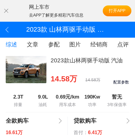
网上车市
打开APP
去APP了解更多精彩汽车信息
2023款 山林两驱手动版 汽油
综述
文章
参配
图片
经销商
点评
2023款山林两驱手动版 汽油
14.58万
14.58万
配置参数
2.3T
9.0L
0.69元/km
190Kw
暂无
排量
油耗
用车成本
功率
3年保值率
全款购车
贷款购车
16.61万
首付：
6.41万