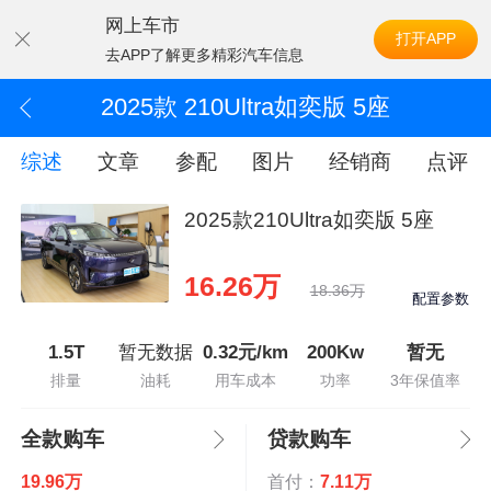
网上车市
打开APP
去APP了解更多精彩汽车信息
2025款 210Ultra如奕版 5座
综述
文章
参配
图片
经销商
点评
2025款210Ultra如奕版 5座
16.26万
18.36万
配置参数
1.5T
暂无数据
0.32元/km
200Kw
暂无
排量
油耗
用车成本
功率
3年保值率
全款购车
贷款购车
19.96万
首付：
7.11万