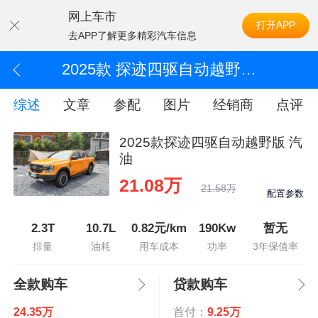
网上车市
打开APP
去APP了解更多精彩汽车信息
2025款 探迹四驱自动越野版 汽油
综述
文章
参配
图片
经销商
点评
2025款探迹四驱自动越野版 汽
油
21.08万
21.58万
配置参数
2.3T
10.7L
0.82元/km
190Kw
暂无
排量
油耗
用车成本
功率
3年保值率
全款购车
贷款购车
24.35万
首付：
9.25万