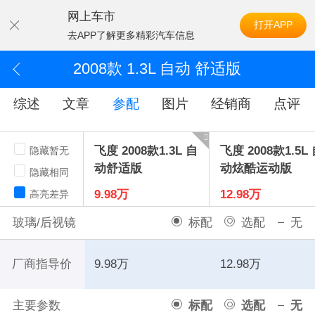
网上车市
打开APP
去APP了解更多精彩汽车信息
2008款 1.3L 自动 舒适版
综述
文章
参配
图片
经销商
点评
飞度 2008款1.3L 自
飞度 2008款1.5L
隐藏暂无
动舒适版
动炫酷运动版
隐藏相同
9.98万
12.98万
高亮差异
玻璃/后视镜
标配
选配
无
厂商指导价
9.98万
12.98万
主要参数
标配
选配
无