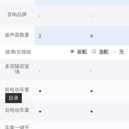
音响品牌
-
-
扬声器数量
2
4
玻璃/后视镜
标配
选配
无
多层隔音玻
-
-
璃
前电动车窗
●
●
目录
后电动车窗
●
●
车窗一键升