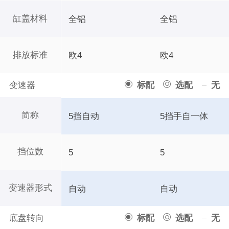
缸盖材料
全铝
全铝
排放标准
欧4
欧4
变速器
标配
选配
无
简称
5挡自动
5挡手自一体
挡位数
5
5
变速器形式
自动
自动
底盘转向
标配
选配
无