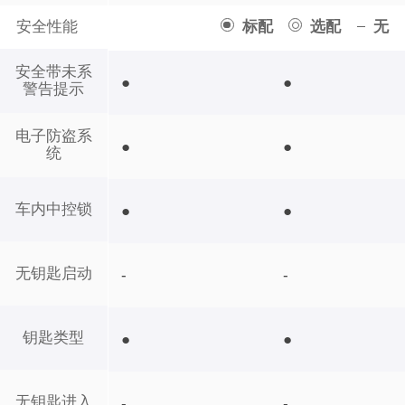
安全性能
标配
选配
无
安全带未系
●
●
警告提示
电子防盗系
●
●
统
车内中控锁
●
●
无钥匙启动
-
-
钥匙类型
●
●
无钥匙进入
-
-