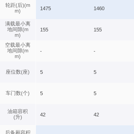
轮距(后)(m
1475
1460
m)
满载最小离
地间隙(m
155
155
m)
空载最小离
地间隙(m
-
-
m)
座位数(座)
5
5
车门数(个)
5
5
油箱容积
42
42
(升)
后备厢容积