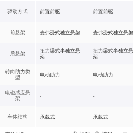
驱动方式
前置前驱
前置前驱
前悬架
麦弗逊式独立悬架
麦弗逊式独立悬
扭力梁式半独立悬
扭力梁式半独立
后悬架
架
架
转向助力类
电动助力
电动助力
型
电磁感应悬
-
-
架
车体结构
承载式
承载式