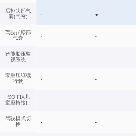
后排头部气
-
●
囊(气帘)
驾驶员膝部
-
-
气囊
智能胎压监
-
-
视系统
零胎压继续
-
-
行驶
ISO FIX儿
-
-
童座椅接口
驾驶模式切
-
-
换