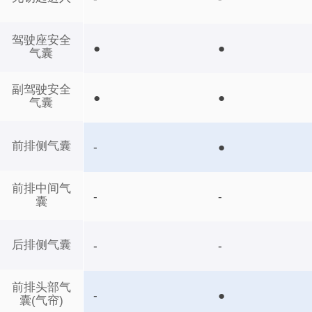
驾驶座安全
●
●
气囊
副驾驶安全
●
●
气囊
前排侧气囊
-
●
前排中间气
-
-
囊
后排侧气囊
-
-
前排头部气
-
●
囊(气帘)