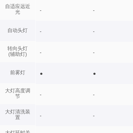
自适应远近
-
-
光
自动头灯
-
-
转向头灯
-
-
(辅助灯)
前雾灯
●
●
大灯高度调
-
-
节
大灯清洗装
-
-
置
大灯延时关