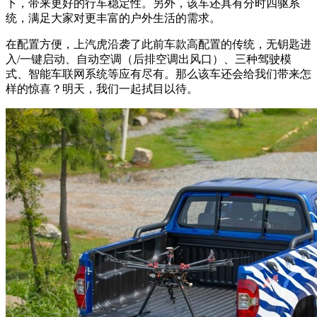
下，带来更好的行车稳定性。另外，该车还具有分时四驱系
统，满足大家对更丰富的户外生活的需求。
在配置方便，上汽虎沿袭了此前车款高配置的传统，无钥匙进
入/一键启动、自动空调（后排空调出风口）、三种驾驶模
式、智能车联网系统等应有尽有。那么该车还会给我们带来怎
样的惊喜？明天，我们一起拭目以待。