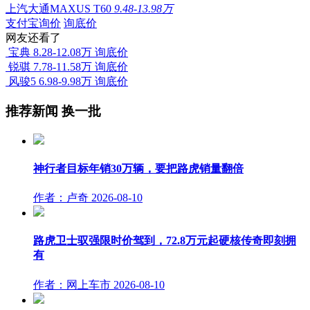
上汽大通MAXUS T60
9.48-13.98万
支付宝询价
询底价
网友还看了
宝典
8.28-12.08万
询底价
锐骐
7.78-11.58万
询底价
风骏5
6.98-9.98万
询底价
推荐新闻
换一批
神行者目标年销30万辆，要把路虎销量翻倍
作者：卢奇
2026-08-10
路虎卫士驭强限时价驾到，72.8万元起硬核传奇即刻拥
有
作者：网上车市
2026-08-10