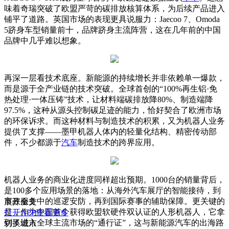
味着奇瑞突破了欧盟严苛的碳排放核算体系，为后续产品进入
铺平了道路。英国市场的表现更具说服力：Jaecoo 7、Omoda
5跻身车型销量前十，品牌跻身主流阵营，这在几年前的中国
品牌中几乎难以想象。
再深一层看技术底座。新能源的持续增长并非依赖单一爆款，
而是源于全产业链的技术突破。全球首创的“100%再生铝·免
热处理·一体压铸”技术，让材料端碳排放降80%、制造端降
97.5%，这种从源头控制碳足迹的能力，恰好契合了欧洲市场
的环保诉求。而这种材料与制造技术的积累，又为机器人业务
提供了支撑——墨甲机器人体内的轻量化结构、精密传动部
件，不少都源于
汽车
制造技术的跨界应用。
机器人业务的商业化进度同样超出预期。1000台的销量背后，
是100多个应用场景的落地：从海外汽车展厅的智能接待，到
市政服务中的巡逻安防，再到国际赛事的辅助保障。更关键的
展开全文
是，作为中国首个获得欧盟软硬件双认证的人形机器人，它拿
打开APP查看更多
到了进入全球主流市场的“通行证”，这与新能源汽车的出海路
切换城市