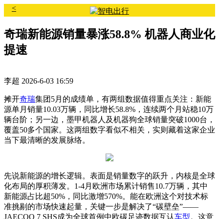
<
奇瑞新能源销量暴涨58.8% 机器人商业化
提速
李超
2026-6-03 16:59
摊开
奇瑞
集团5月的成绩单，有两组数据值得重点关注：新能
源单月销量10.03万辆，同比增长58.8%，连续两个月站稳10万
辆台阶；另一边，墨甲机器人及机器狗全球销量突破1000台，
覆盖50多个国家。这两组数字看似不相关，实则藏着这家企业
当下最清晰的发展脉络。
先说新能源的增长逻辑。表面是销量数字的跃升，内核是全球
化布局的厚积薄发。1-4月欧洲市场累计销售10.7万辆，其中
新能源占比超50%，同比激增570%。能在欧洲这个对技术标
准挑剔的市场快速起量，关键一步是解决了“碳壁垒”——
JAECOO 7 SHS成为全球首例中欧碳足迹数据互认
车型
。这意