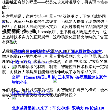
径形成了奇妙的呼应——都是先攻克标准壁垒，再实现市场突
当前城市
破。
北京
B
有意思的是，这种“汽车+机器人”的双轮驱动，正在形成协同
X
效应。汽车业务积累的全球渠道，为机器人提供了现成的销售
网络；而机器人展现的技术实力，又反过来提升了品牌的科技
推荐新闻
换一批
形象。比如在欧洲的Jaecoo展厅，墨甲机器人既是接待员，也
是品牌技术实力的直观展示，这种场景化营销比单纯的广告更
有穿透力。
从数据看，奇瑞1-5月新能源累计36.18万辆，同比增25.7%，
阿维塔07L限时权益价21.99万起，张凌赫成首位车主
增速跑赢行业平均水平；机器人业务虽刚起步，但已展现出清
晰的商业化路径。这背后不是偶然，而是“技术溢出”效应的体
作者：卢奇
2026-08-08
现——当汽车领域的材料、制造、智能控制技术积累到一定程
度，向机器人等具身智能领域延伸就成了水到渠成的事。
全新一代smart精灵1号 以“三电两智”破壁重新定义豪华
智能小车
你们觉得，这种以汽车为根基、向智能硬件跨界的模式，会不
作者：韩威
2026-08-08
会成为传统车企突破增长天花板的新路径？
北京越野星钽5X来了：车长5米多+双动力 Pk长城H10