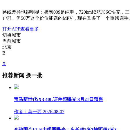
路线差异也很明显：极氪009是纯电，720km续航加6C快充
户群，但50万这个价位能选的MPV，现在又多了一个重磅选手
打开APP查看更多
切换城市
当前城市
北京
B
X
推荐新闻
换一批
宝马新世代iX3 40L证件照曝光 8月21日预售
作者：莫一西
2026-08-07
奔驰国产VLE申报图曝光：车长超5米3轴距超3米3