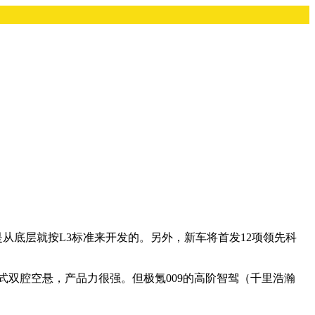
是从底层就按L3标准来开发的。另外，新车将首发12项领先科
雷达、闭式双腔空悬，产品力很强。但极氪009的高阶智驾（千里浩瀚