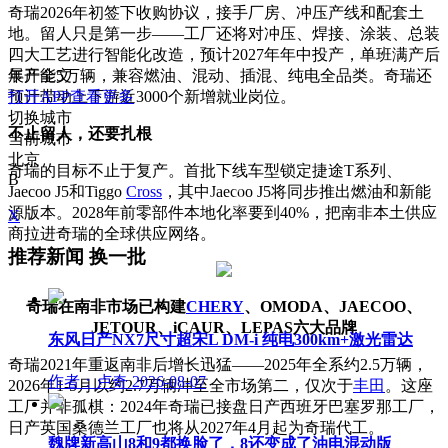
奇瑞2026年初签下收购协议，接手厂房、冲压产线和配套土
地。留人只是第一步——工厂还将对冲压、焊接、涂装、总装
四大工艺进行智能化改造，预计2027年年中投产，单班满产后
年产能5万辆，兼容燃油、混动、插混、纯电全品类。奇瑞还
展开全文
预计带动上下游近3000个新增就业岗位。
打开APP查看更多
切换城市
不止留人，还要扎根
当前城市
北京
奇瑞的目标不止于复产。首批下线车型锁定捷途T系列、
B
Jaecoo J5和Tiggo
Cross
，其中Jaecoo J5将同步推出燃油和新能
源版本。2028年前零部件本地化率要到40%，把南非本土供应
X
商拉进奇瑞的全球供应网络。
推荐新闻
换一批
奇瑞在南非市场已构建
CHERY
、OMODA、JAECOO、
JETOUR、iCAUR、LEPAS六大品牌
东风日产NX7尺寸超宋L DM-i 纯电300km+激光雷达
奇瑞2021年重返南非后增长迅猛——2025年全系约2.5万辆，
作者：卢奇
2026-08-07
2026年1-5月以约2.7万辆冲至全市场第二，仅次于
丰田
。这座
工厂并非孤棋：2024年奇瑞已接盘日产西班牙巴塞罗那工厂，
日产英国桑德兰工厂也将从2027年4月起为奇瑞代工。
魏牌新高山8和9都换脸了，8还变成了油电混动版