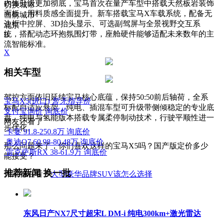
内饰升级更加彻底，宝马首次在量产车型中搭载天然板岩装饰
切换城市
面板，用料质感全面提升。新车搭载宝马X车载系统，配备无
当前城市
边框中控屏、3D抬头显示、可选副驾屏与全景视野交互系
北京
统，搭配动态环抱氛围灯带，座舱硬件能够适配未来数年的主
B
流智能标准。
X
相关车型
驾控方面依旧延续宝马核心底蕴，保持50:50前后轴荷，全系
宝马X5(进口)
暂无指导价
标配自适应悬架，纯电、插混车型可升级带侧倾稳定的专业底
支付宝询价
询底价
盘。纯电与氢能版本搭载专属柔停制动技术，行驶平顺性进一
网友还看了
步优化。
卡宴
91.8-250.8万
询底价
奥迪Q7
60.98-80.48万
询底价
那么问题来了，你们喜欢这样的宝马X5吗？国产版定价多少
雷克萨斯RX
38-61.9万
询底价
能接受？
推荐新闻
换一批
大家都在看：
大型豪华品牌SUV该怎么选择
东风日产NX7尺寸超宋L DM-i 纯电300km+激光雷达