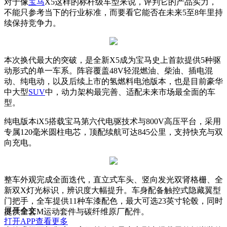
对于像
宝马
X5这样的标杆级车型来说，评判它的产品实力，
不能只参考当下的行业标准，而要看它能否在未来5至8年里持
续保持竞争力。
本次换代最大的突破，是全新X5成为宝马史上首款提供5种驱
动形式的单一车系。阵容覆盖48V轻混燃油、柴油、插电混
动、纯电动，以及后续上市的氢燃料电池版本，也是目前豪华
中大型
SUV
中，动力架构最完善、适配未来市场最全面的车
型。
纯电版本iX5搭载宝马第六代电驱技术与800V高压平台，采用
专属120毫米圆柱电芯，顶配续航可达845公里，支持快充与双
向充电。
整车外观完成全面迭代，直立式车头、竖向发光双肾格栅、全
新双X灯光标识，辨识度大幅提升。车身配备触控式隐藏翼型
门把手，全车提供11种车漆配色，最大可选23英寸轮毂，同时
展开全文
提供全套M运动套件与碳纤维原厂配件。
打开APP查看更多