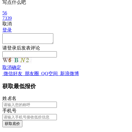
写点什么吧
56
7339
取消
登录
请
登录
后发表评论
取消
确定
微信好友
朋友圈
QQ空间
新浪微博
获取最低报价
姓
名
名
手机号
获取底价