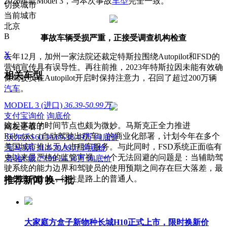
2026年款Model 3，与本次事故
车型
完全一致。
切换城市
当前城市
北京
B
事故车辆受损严重，正接受调查机构检查
X
去年12月，加州一家法院还裁定特斯拉围绕Autopilot和FSD的
营销宣传具有误导性。再往前推，2023年特斯拉因未能有效确
相关车型
保驾驶员在Autopilot开启时保持注意力，召回了超过200万辆
汽车
。
MODEL 3 (进口)
36.39-50.99万
支付宝询价
询底价
这起事故的时间节点也颇为微妙。马斯克正全力推进
网友还看了
Robotaxi（自动驾驶出租车）的商业化部署，计划今年在多个
沃尔沃S60
30.69-38.49万
询底价
美国城市推出无人出租车服务。与此同时，FSD系统正面临有
宝马3系
31.8-39.99万
询底价
史以来最严格的监管审视。一个无法回避的问题是：当辅助驾
奔驰C级
29.99-34.56万
询底价
驶系统的能力边界和驾驶员的使用预期之间存在巨大落差，最
终付出代价的，往往是路上的普通人。
推荐新闻
换一批
大家庭方盒子新物种长城H10正式上市，限时换新价