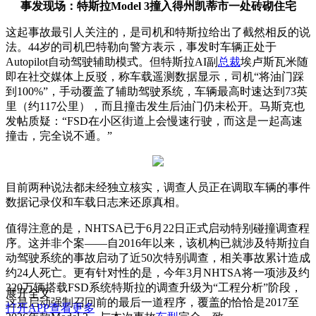
事发现场：特斯拉Model 3撞入得州凯蒂市一处砖砌住宅
这起事故最引人关注的，是司机和特斯拉给出了截然相反的说
法。44岁的司机巴特勒向警方表示，事发时车辆正处于
Autopilot自动驾驶辅助模式。但特斯拉AI副
总裁
埃卢斯瓦米随
即在社交媒体上反驳，称车载遥测数据显示，司机“将油门踩
到100%”，手动覆盖了辅助驾驶系统，车辆最高时速达到73英
里（约117公里），而且撞击发生后油门仍未松开。马斯克也
发帖质疑：“FSD在小区街道上会慢速行驶，而这是一起高速
撞击，完全说不通。”
目前两种说法都未经独立核实，调查人员正在调取车辆的事件
数据记录仪和车载日志来还原真相。
值得注意的是，NHTSA已于6月22日正式启动特别碰撞调查程
序。这并非个案——自2016年以来，该机构已就涉及特斯拉自
动驾驶系统的事故启动了近50次特别调查，相关事故累计造成
约24人死亡。更有针对性的是，今年3月NHTSA将一项涉及约
320万辆搭载FSD系统特斯拉的调查升级为“工程分析”阶段，
展开全文
这是启动强制召回前的最后一道程序，覆盖的恰恰是2017至
打开APP查看更多