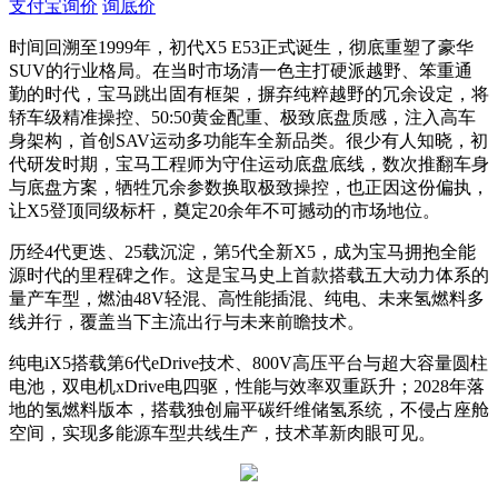
支付宝询价
询底价
时间回溯至1999年，初代X5 E53正式诞生，彻底重塑了豪华
SUV的行业格局。在当时市场清一色主打硬派越野、笨重通
勤的时代，宝马跳出固有框架，摒弃纯粹越野的冗余设定，将
轿车级精准操控、50:50黄金配重、极致底盘质感，注入高车
身架构，首创SAV运动多功能车全新品类。很少有人知晓，初
代研发时期，宝马工程师为守住运动底盘底线，数次推翻车身
与底盘方案，牺牲冗余参数换取极致操控，也正因这份偏执，
让X5登顶同级标杆，奠定20余年不可撼动的市场地位。
历经4代更迭、25载沉淀，第5代全新X5，成为宝马拥抱全能
源时代的里程碑之作。这是宝马史上首款搭载五大动力体系的
量产车型，燃油48V轻混、高性能插混、纯电、未来氢燃料多
线并行，覆盖当下主流出行与未来前瞻技术。
纯电iX5搭载第6代eDrive技术、800V高压平台与超大容量圆柱
电池，双电机xDrive电四驱，性能与效率双重跃升；2028年落
地的氢燃料版本，搭载独创扁平碳纤维储氢系统，不侵占座舱
空间，实现多能源车型共线生产，技术革新肉眼可见。