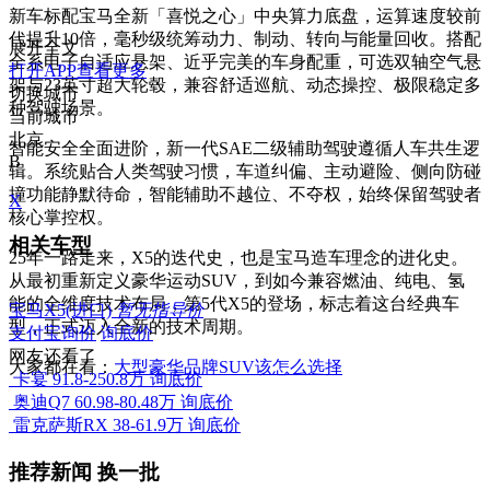
新车标配宝马全新「喜悦之心」中央算力底盘，运算速度较前
代提升10倍，毫秒级统筹动力、制动、转向与能量回收。搭配
展开全文
全系电子自适应悬架、近乎完美的车身配重，可选双轴空气悬
打开APP查看更多
架与23英寸超大轮毂，兼容舒适巡航、动态操控、极限稳定多
切换城市
种驾驶场景。
当前城市
北京
智能安全全面进阶，新一代SAE二级辅助驾驶遵循人车共生逻
B
辑。系统贴合人类驾驶习惯，车道纠偏、主动避险、侧向防碰
撞功能静默待命，智能辅助不越位、不夺权，始终保留驾驶者
X
核心掌控权。
相关车型
25年一路走来，X5的迭代史，也是宝马造车理念的进化史。
从最初重新定义豪华运动SUV，到如今兼容燃油、纯电、氢
能的全维度技术布局，第5代X5的登场，标志着这台经典车
宝马X5(进口)
暂无指导价
型，正式迈入全新的技术周期。
支付宝询价
询底价
网友还看了
大家都在看：
大型豪华品牌SUV该怎么选择
卡宴
91.8-250.8万
询底价
奥迪Q7
60.98-80.48万
询底价
雷克萨斯RX
38-61.9万
询底价
推荐新闻
换一批