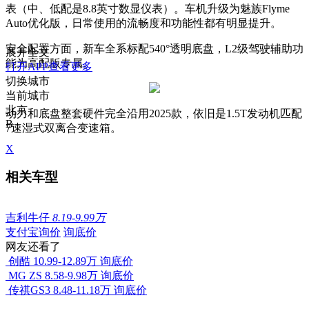
表（中、低配是8.8英寸数显仪表）。车机升级为魅族Flyme
Auto优化版，日常使用的流畅度和功能性都有明显提升。
安全配置方面，新车全系标配540°透明底盘，L2级驾驶辅助功
展开全文
能为高配版专属。
打开APP查看更多
切换城市
当前城市
北京
动力和底盘整套硬件完全沿用2025款，依旧是1.5T发动机匹配
B
7速湿式双离合变速箱。
X
相关车型
吉利牛仔
8.19-9.99万
支付宝询价
询底价
网友还看了
创酷
10.99-12.89万
询底价
MG ZS
8.58-9.98万
询底价
传祺GS3
8.48-11.18万
询底价