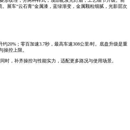
割菱形纹理，分两种样式，顶部配发光灯眉，工艺细节升级。前
。展车“云石青”金属漆，蓝绿渐变，金属颗粒细腻，光影层次
约20%；零百加速3.7秒，最高车速308公里/时。底盘升级是重
与操控上限。
的同时，补齐操控与性能实力，适配更多路况与使用场景。