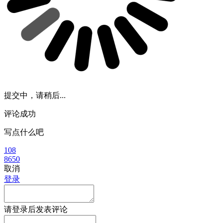
提交中，请稍后...
评论成功
写点什么吧
108
8650
取消
登录
请
登录
后发表评论