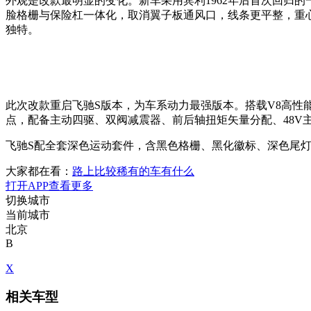
外观是改款最明显的变化。新车采用宾利1962年后首次回归
脸格栅与保险杠一体化，取消翼子板通风口，线条更平整，重
独特。
此次改款重启飞驰S版本，为车系动力最强版本。搭载V8高性能混动
点，配备主动四驱、双阀减震器、前后轴扭矩矢量分配、48V
飞驰S配全套深色运动套件，含黑色格栅、黑化徽标、深色尾
大家都在看：
路上比较稀有的车有什么
打开APP查看更多
切换城市
当前城市
北京
B
X
相关车型