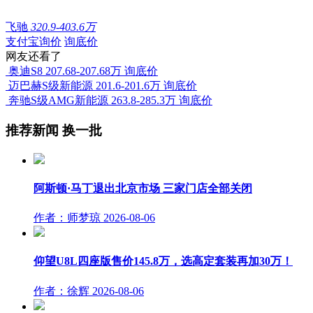
飞驰
320.9-403.6万
支付宝询价
询底价
网友还看了
奥迪S8
207.68-207.68万
询底价
迈巴赫S级新能源
201.6-201.6万
询底价
奔驰S级AMG新能源
263.8-285.3万
询底价
推荐新闻
换一批
阿斯顿·马丁退出北京市场 三家门店全部关闭
作者：师梦琼
2026-08-06
仰望U8L四座版售价145.8万，选高定套装再加30万！
作者：徐辉
2026-08-06