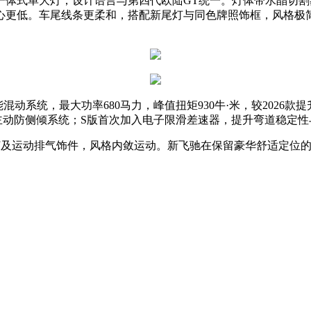
的一体式单大灯，设计语言与第四代欧陆GT统一。灯体带水晶切
心更低。车尾线条更柔和，搭配新尾灯与同色牌照饰框，风格极简
系统，最大功率680马力，峰值扭矩930牛·米，较2026款提升
主动防侧倾系统；S版首次加入电子限滑差速器，提升弯道稳定性
灯及运动排气饰件，风格内敛运动。新飞驰在保留豪华舒适定位