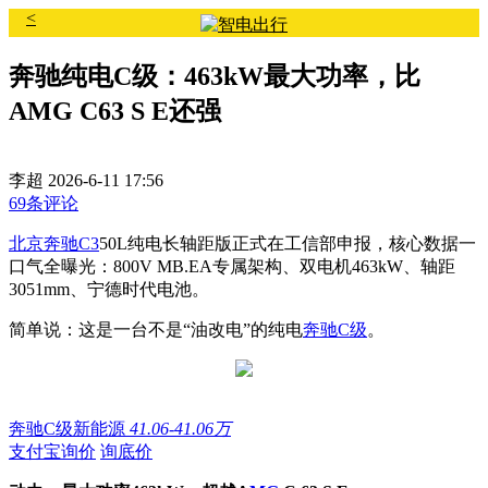
<
奔驰纯电C级：463kW最大功率，比
AMG C63 S E还强
李超
2026-6-11 17:56
69条评论
北京奔驰
C3
50L纯电长轴距版正式在工信部申报，核心数据一
口气全曝光：800V MB.EA专属架构、双电机463kW、轴距
3051mm、宁德时代电池。
简单说：这是一台不是“油改电”的纯电
奔驰C级
。
奔驰C级新能源
41.06-41.06万
支付宝询价
询底价