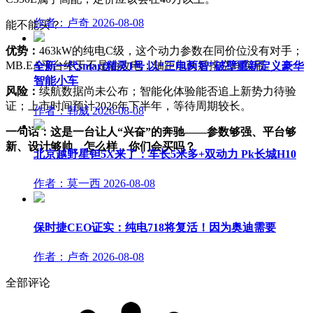
作者：卢奇
2026-08-08
能不能买？
优势：
463kW的纯电C级，这个动力参数在同价位没有对手；
MB.EA平台终于不是油改电；轴距加长后排空间实用。
全新一代smart精灵1号 以“三电两智”破壁重新定义豪华
智能小车
风险：
续航数据尚未公布；智能化体验能否追上新势力待验
证；上市时间预计2026年下半年，等待周期较长。
作者：韩威
2026-08-08
一句话：这是一台让人“兴奋”的奔驰——参数够强、平台够
新、设计够帅。怎么样，你们会买吗？
北京越野星钽5X来了：车长5米多+双动力 Pk长城H10
作者：莫一西
2026-08-08
保时捷CEO证实：纯电718将复活！因为奥迪需要
作者：卢奇
2026-08-08
全部评论