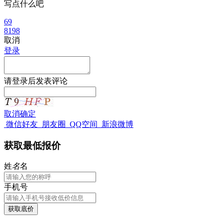
写点什么吧
69
8198
取消
登录
请
登录
后发表评论
取消
确定
微信好友
朋友圈
QQ空间
新浪微博
获取最低报价
姓
名
名
手机号
获取底价