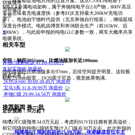
——两者都是油电共用的过渡方案。这次C350L纯电基于
切换城市
MB.EA专属电动架构，属于奔驰纯电平台2.0产物，800V高压
当前城市
平台意味着充电速度快（参考EQE支持最大200kW充电功
北京
率）。电池由宁德时代提供（北京奔驰自行组装），继续延续
B
深度合作模式。电机由博世和奔驰联合生产（前163kW、后
300kW），与此前申报的纯电GLC参数一致，两车大概率共享
X
电驱系统。
相关车型
空间：轴距3051mm，比燃油版加长近100mm
奔驰C级新能源
41.06-41.06万
支付宝询价
询底价
纯电版轴距比燃油版多出97mm，后排空间提升明显。这轮毂
网友还看了
标配235mm胎宽，19/20英寸可选，视觉效果饱满。
沃尔沃S60
30.69-38.49万
询底价
宝马3系
31.8-39.99万
询底价
奔驰C级
29.99-34.56万
询底价
推荐新闻
换一批
定价预测：30万起？
纯电GLC级预售34.9万元起，考虑到SUV往往拥有更高溢价，
和它同级的纯电C级轿车预计入门版在30万左右。此次申报的
阿维塔07L限时权益价21.99万起，张凌赫成首位车主
C350L属于高配，定价应该会在40万以上。