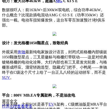
动力：最大功率463kW，超越A
MG
C 63 S E
数据很吓人：前163kW+后300kW双电机，综合功率463kW。
什么概念？比现款插电混动AMG C 63 S E（功率350kW）还
强出一截。电动车扭矩爆发快，这台车零百加速预计3秒俱乐
部。
设计：发光格栅1050颗星点，致敬经典
外观采用
奔驰
最新纯电家族设计语言，封闭式前格栅内部镶嵌
1050颗微型星点，三叉星徽标与格栅灯带联动——这是对经典
镀铬格栅的电动化诠释。大灯内部也有三叉星发光轮廓，与格
栅形成呼应。溜背轿跑造型、隐藏式门把手、小鸭尾——奔驰
终于在C级这个尺寸上给了一台正儿八经的运动轿车，而不是
SUV
。
平台：800V MB.EA专属架构，不是油改电
展开全文
这是关键。之前EQE是基于
EV
A架构，C级燃油版是MRA平台
打开APP查看更多