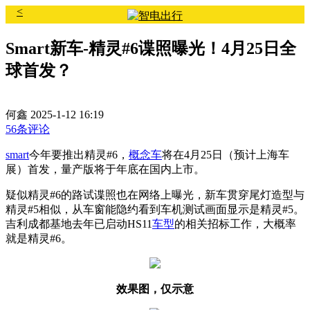
<
Smart新车-精灵#6谍照曝光！4月25日全
球首发？
何鑫
2025-1-12 16:19
56条评论
smart
今年要推出精灵#6，
概念车
将在4月25日（预计上海车
展）首发，量产版将于年底在国内上市。
疑似精灵#6的路试谍照也在网络上曝光，新车贯穿尾灯造型与
精灵#5相似，从车窗能隐约看到车机测试画面显示是精灵#5。
吉利成都基地去年已启动HS11
车型
的相关招标工作，大概率
就是精灵#6。
效果图，仅示意