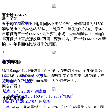
五十铃D-MAX
展开全文
打开APP查看更多
五十铃D-MAX 12月销量同比下降30.06%。全年销量为61580
切换城市
辆，同比下滑高达46.68%，屈居第二，痛失冠军宝座。泰国
当前城市
市场作为五十铃D-MAX最重要的市场，全年销量从2023年的
北京
11万辆以上直接骤减至6万辆，深受冲击。五十铃D-MAX在新
B
的2025年将面临比较棘手的局面。
X
相关车型
福特
Ranger
福特Ranger 12月份销量为1036辆，跌幅超40%。全年销量为
12771辆，同比暴跌47.71%。跌幅超过了泰国皮卡总销量，福
D-MAX
13.48-22.0799万
特Ranger在2025年也面临着巨大的销售压力。
支付宝询价
询底价
网友还看了
域虎7
9.48-28.28万
询底价
上汽大通MAXUS T60
9.48-13.98万
询底价
其他日系品牌
纳瓦拉
14.28-21.78万
询底价
三菱
Trito
n1
2月销量增长了19.54%，但全年销量为6898辆，同