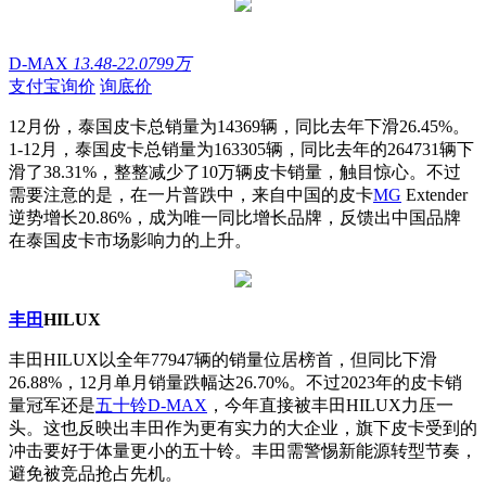
D-MAX
13.48-22.0799万
支付宝询价
询底价
12月份，泰国皮卡总销量为14369辆，同比去年下滑26.45%。
1-12月，泰国皮卡总销量为163305辆，同比去年的264731辆下
滑了38.31%，整整减少了10万辆皮卡销量，触目惊心。不过
需要注意的是，在一片普跌中，来自中国的皮卡
MG
Extender
逆势增长20.86%，成为唯一同比增长品牌，反馈出中国品牌
在泰国皮卡市场影响力的上升。
丰田
HILUX
丰田HILUX以全年77947辆的销量位居榜首，但同比下滑
26.88%，12月单月销量跌幅达26.70%。不过2023年的皮卡销
量冠军还是
五十铃
D-MAX
，今年直接被丰田HILUX力压一
头。这也反映出丰田作为更有实力的大企业，旗下皮卡受到的
冲击要好于体量更小的五十铃。丰田需警惕新能源转型节奏，
避免被竞品抢占先机。