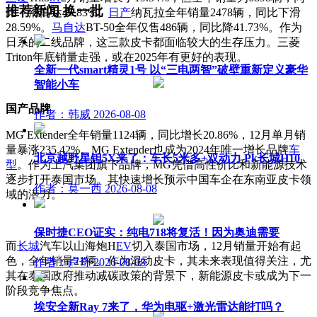
推荐新闻
换一批
比下滑高达46.83%。
日产
纳瓦拉全年销量2478辆，同比下滑
28.59%。
马自达
BT-50全年仅售486辆，同比降41.73%。作为
日系的二线品牌，这三款皮卡都面临较大的生存压力。三菱
Triton年底销量走强，或在2025年有更好的表现。
全新一代smart精灵1号 以“三电两智”破壁重新定义豪华
智能小车
国产品牌
作者：韩威
2026-08-08
MG Extender全年销量1124辆，同比增长20.86%，12月单月销
量暴涨235.42%。MG Extender也成为2024年唯一增长品牌
车
北京越野星钽5X来了：车长5米多+双动力 Pk长城H10
型
。作为上汽集团旗下品牌，MG凭借高性价比和新能源技术
逐步打开泰国市场。其快速增长预示中国车企在东南亚皮卡领
作者：莫一西
2026-08-08
域的潜力。
保时捷CEO证实：纯电718将复活！因为奥迪需要
而
长城
汽车以山海炮H
EV
切入泰国市场，12月销量开始有起
色，全年销量21辆。作为混动皮卡，其未来表现值得关注，尤
作者：卢奇
2026-08-08
其在泰国政府推动减碳政策的背景下，新能源皮卡或成为下一
阶段竞争焦点。
埃安全新Ray 7来了，华为电驱+激光雷达能打吗？