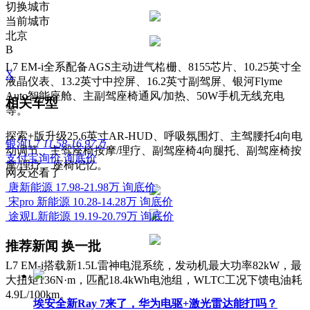
切换城市
当前城市
北京
B
L7 EM-i全系配备AGS主动进气格栅、8155芯片、10.25英寸全
X
液晶仪表、13.2英寸中控屏、16.2英寸副驾屏、银河Flyme
Auto智能座舱、主副驾座椅通风/加热、50W手机无线充电
相关车型
等。
探索+版升级25.6英寸AR-HUD、呼吸氛围灯、主驾腰托4向电
银河L7
11.58-16.97万
动调节、主驾座椅按摩/理疗、副驾座椅4向腿托、副驾座椅按
支付宝询价
询底价
摩/理疗、座椅记忆。
网友还看了
唐新能源
17.98-21.98万
询底价
宋pro 新能源
10.28-14.28万
询底价
途观L新能源
19.19-20.79万
询底价
推荐新闻
换一批
L7 EM-i搭载新1.5L雷神电混系统，发动机最大功率82kW，最
大扭矩136N·m，匹配18.4kWh电池组，WLTC工况下馈电油耗
4.9L/100km。
埃安全新Ray 7来了，华为电驱+激光雷达能打吗？