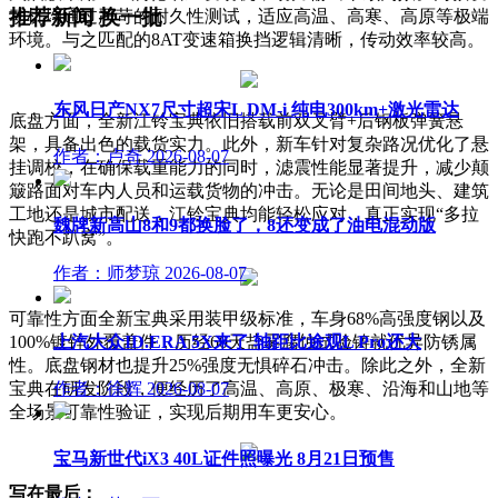
推荐新闻
换一批
动机均通过严苛的耐久性测试，适应高温、高寒、高原等极端
环境。与之匹配的8AT变速箱换挡逻辑清晰，传动效率较高。
东风日产NX7尺寸超宋L DM-i 纯电300km+激光雷达
底盘方面，全新江铃宝典依旧搭载前双叉臂+后钢板弹簧悬
架，具备出色的载货实力。此外，新车针对复杂路况优化了悬
作者：卢奇
2026-08-07
挂调校，在确保载重能力的同时，滤震性能显著提升，减少颠
簸路面对车内人员和运载货物的冲击。无论是田间地头、建筑
工地还是城市配送，江铃宝典均能轻松应对，真正实现“多拉
魏牌新高山8和9都换脸了，8还变成了油电混动版
快跑不趴窝”。
作者：师梦琼
2026-08-07
可靠性方面全新宝典采用装甲级标准，车身68%高强度钢以及
100%镀锌外覆盖件，历经60天盐雾腐蚀试验铸就优异防锈属
上汽大众ID.ERA 5X来了 轴距比途观L Pro还大
性。底盘钢材也提升25%强度无惧碎石冲击。除此之外，全新
宝典在研发阶段，便经历了高温、高原、极寒、沿海和山地等
作者：徐辉
2026-08-07
全场景可靠性验证，实现后期用车更安心。
宝马新世代iX3 40L证件照曝光 8月21日预售
写在最后：