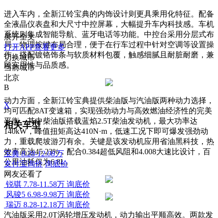
进入车内，全新江铃宝典的内饰设计则更具乘用化特征。配备
全液晶仪表盘和大尺寸中控屏幕，大幅提升车内科技感。车机
系统则集成智能导航、蓝牙电话等功能。中控台采用分层式布
展开全文
局，物理按键布局合理，便于在行车过程中针对空调等设置操
打开APP查看更多
作。搭配镀铬饰条与软质材料包覆，触感细腻且耐脏耐磨，兼
切换城市
顾实用性与品质感。
当前城市
北京
B
动力方面，全新江铃宝典提供柴油版与汽油版两种动力选择，
X
均可匹配8AT变速箱，实现强劲动力与高效燃油经济性的完美
平衡。其中柴油版搭载蓝焰2.5T柴油发动机，最大功率达
相关车型
140kW，峰值扭矩高达410N·m，低速工况下即可爆发强劲动
力，重载爬坡游刃有余。关键是该发动机应用省油黑科技，热
效率高达45.23%，配合0.384超低风阻和4.008大速比设计，百
宝典
8.28-12.08万
公里油耗仅为6.8L。
支付宝询价
询底价
网友还看了
锐骐
7.78-11.58万
询底价
风骏5
6.98-9.98万
询底价
瑞迈
8.28-12.18万
询底价
汽油版采用2.0T涡轮增压发动机，动力输出平顺高效。两款发