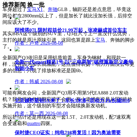
推荐新闻
换一批
车身超过了
宝马X1
、
奔驰
GLB，轴距还是差点意思，毕竟这
两位都在2800mm以上了，但是加长了就比没加长强，后排空
间应该大了不少。
阿维塔07L限时权益价21.99万起，张凌赫成首位车主
其实BBA这个级别的SUV里，Q3在尺寸上一直没什么优势，
主打的就是原汁原味引进，这回也算是跟上
宝马
、奔驰的脚步
作者：卢奇
2026-08-08
了。
全新国产Q3依旧是采用铝质前盖，车身为钢材，和现款一
全新一代smart精灵1号 以“三电两智”破壁重新定义豪华
样，没有因为加长就减配，这点值得表扬！动力方面没公布更
智能小车
多的信息，只说了排放标准还是国6b。
作者：韩威
2026-08-08
可能有网友会问，全新国产Q3用不用第5代EA888 2.0T发动
机？我觉得换代初期应该不会用，有小道消息说是从国7排放
北京越野星钽5X来了：车长5米多+双动力 Pk长城H10
实施开始，这个级别的车型才会陆续换新发动机。
作者：莫一西
2026-08-08
所以我估计还是用现在这一套1.5T、2.0T发动机，配7速双离
合变速箱和
quattro
四驱。
保时捷CEO证实：纯电718将复活！因为奥迪需要