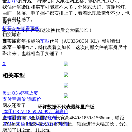
全
新Q3
的外观、内饰估计大家在网上都了解的七七八八了，
我估计渲染图和实车可能差不太多，分体式大灯、贯穿尾灯、
曲面一体屏、电子挡杆都安排上了，看着比现款豪华不少，也
更有科技感了。
展开全文
打开APP查看更多
重点来了！国产Q3这次换代后会大幅加长！
切换城市
当前城市
其实从去年招标的
车型
代号（AU336/0CN_KL）就能看出
北京
来，一般带“L”，就代表着会加长，这次内部文件的车身尺寸
B
一出来，也就相当于实锤了！
X
相关车型
奥迪Q3
即将上市
支付宝询价
询底价
网友还看了
环评数据不代表最终量产版
本田CR-V
18.59-24.99万
询底价
直接看数据，全新国产Q3长宽高4640×1859×1566mm，轴距
奇骏
16.08-26.29万
询底价
2791mm，和现款相比,主要对车长、轴距进行大幅加长，分别
RAV4荣放
16.98-22.88万
询底价
增加了14.2cm、11.1cm。