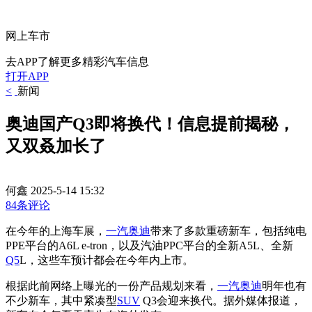
网上车市
去APP了解更多精彩汽车信息
打开APP
<
新闻
奥迪国产Q3即将换代！信息提前揭秘，
又双叒加长了
何鑫
2025-5-14 15:32
84条评论
在今年的上海车展，
一汽奥迪
带来了多款重磅新车，包括纯电
PPE平台的A6L e-tron，以及汽油PPC平台的全新A5L、全新
Q5
L，这些车预计都会在今年内上市。
根据此前网络上曝光的一份产品规划来看，
一汽
奥迪
明年也有
不少新车，其中紧凑型
SUV
Q3会迎来换代。据外媒体报道，