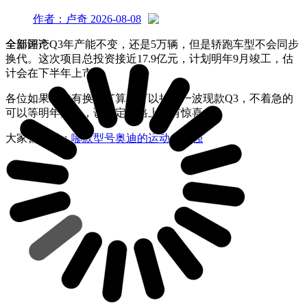
作者：卢奇
2026-08-08
全新国产Q3年产能不变，还是5万辆，但是轿跑车型不会同步
全部评论
换代。这次项目总投资接近17.9亿元，计划明年9月竣工，估
计会在下半年上市。
各位如果今年有换车打算，可以抄底一波现款Q3，不着急的
可以等明年换代，说不定价格上会有惊喜。
大家都在看：
哪款型号奥迪的运动感最强