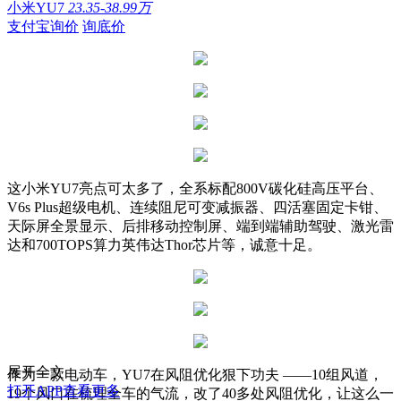
小米YU7
23.35-38.99万
支付宝询价
询底价
这小米YU7亮点可太多了，全系标配800V碳化硅高压平台、
V6s Plus超级电机、连续阻尼可变减振器、四活塞固定卡钳、
天际屏全景显示、后排移动控制屏、端到端辅助驾驶、激光雷
达和700TOPS算力英伟达Thor芯片等，诚意十足。
展开全文
作为一款电动车，YU7在风阻优化狠下功夫 ——10组风道，
打开APP查看更多
19个风口在梳理全车的气流，改了40多处风阻优化，让这么一