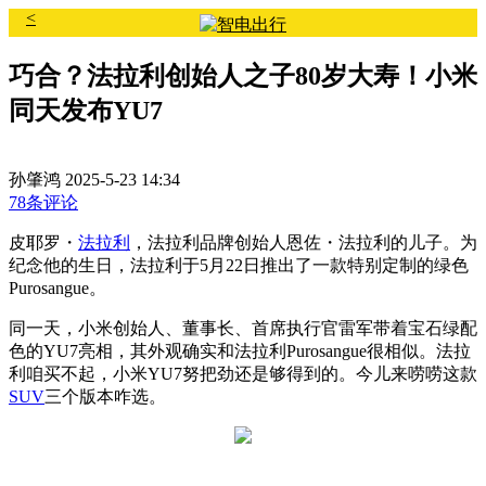
<
巧合？法拉利创始人之子80岁大寿！小米
同天发布YU7
孙肇鸿
2025-5-23 14:34
78条评论
皮耶罗・
法拉利
，法拉利品牌创始人恩佐・法拉利的儿子。为
纪念他的生日，法拉利于5月22日推出了一款特别定制的绿色
Purosangue。
同一天，小米创始人、董事长、首席执行官雷军带着宝石绿配
色的YU7亮相，其外观确实和法拉利Purosangue很相似。法拉
利咱买不起，小米YU7努把劲还是够得到的。今儿来唠唠这款
SUV
三个版本咋选。