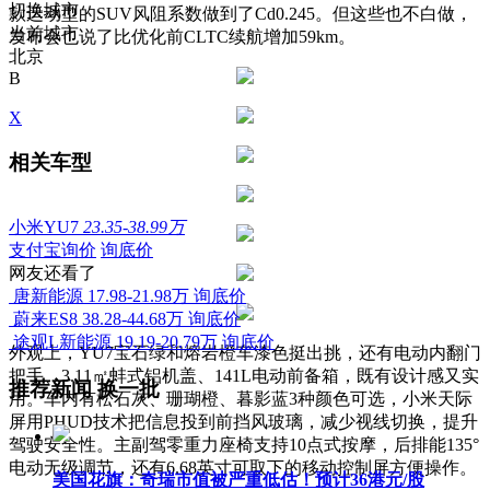
切换城市
款运动型的SUV风阻系数做到了Cd0.245。但这些也不白做，
当前城市
发布会也说了比优化前CLTC续航增加59km。
北京
B
X
相关车型
小米YU7
23.35-38.99万
支付宝询价
询底价
网友还看了
唐新能源
17.98-21.98万
询底价
蔚来ES8
38.28-44.68万
询底价
途观L新能源
19.19-20.79万
询底价
外观上，YU7宝石绿和熔岩橙车漆色挺出挑，还有电动内翻门
把手、3.11㎡蚌式铝机盖、141L电动前备箱，既有设计感又实
推荐新闻
换一批
用。车内有松石灰、珊瑚橙、暮影蓝3种颜色可选，小米天际
屏用PHUD技术把信息投到前挡风玻璃，减少视线切换，提升
驾驶安全性。
主副驾零重力座椅支持10点式按摩，后排能135°
电动无级调节，还有6.68英寸可取下的移动控制屏方便操作。
美国花旗：奇瑞市值被严重低估！预计36港元/股