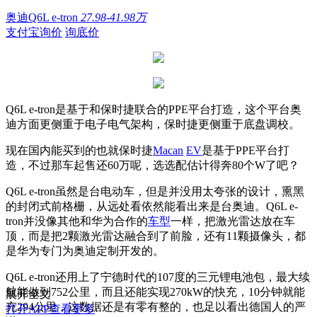
奥迪Q6L e-tron
27.98-41.98万
支付宝询价
询底价
Q6L e-tron是基于和保时捷联合的PPE平台打造，这个平台奥
迪方面更侧重于电子电气架构，保时捷更侧重于底盘调校。
现在国内能买到的也就保时捷
Macan
EV
是基于PPE平台打
造，不过那车起售还60万呢，选选配估计得奔80个W了吧？
Q6L e-tron虽然是台电动车，但是并没用太夸张的设计，熏黑
的封闭式前格栅，从远处看依然能看出来是台奥迪。Q6L e-
tron并没像其他和华为合作的
车型
一样，把激光雷达放在车
顶，
而是把2颗激光雷达融合到了前脸，还有11颗摄像头，都
是华为专门为奥迪定制开发的。
Q6L e-tron还用上了宁德时代的107度的三元锂电池包，最大续
航能做到752公里，而且还能实现270kW的快充，10分钟就能
展开全文
充294公里，这数据还是有零有整的，也足以看出德国人的严
打开APP查看更多