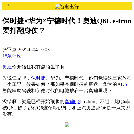
<
保时捷×华为×宁德时代！奥迪Q6L e-tron
要打翻身仗？
张亚京
2025-6-04 10:03
18条评论
奥迪
你开始让我有点陌生了啊！
先说仨品牌，
保时捷
、华为、宁德时代，你们觉得这三家放在
一个车里，效果如何？那如果是保时捷的底盘、华为的A
DS
智能辅助驾驶和宁德时代的电池放在一台奥迪里呢？
没错啊，就是已经开始预售的
奥迪Q6
L e-tron。
不过，此Q6非
彼Q6，除了都有Q6这个标识外，和上汽奥迪那Q6是一点关系
没有。