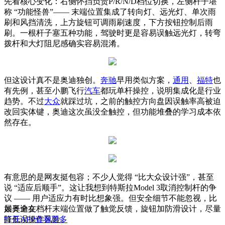
先看核心变化：右侧怀挡负责P/R/N/D档位切换，左侧杆子堪
称 “功能怪兽”—— 末端位置集成了转向灯、远光灯、单次雨
刷和风挡清洗，上方旋钮可调雨刷速度，下方按钮控制后雨
刷。一根杆子塞五种功能，驾驶时更是容易误触远光灯，转弯
拨杆和大灯阻尼感确实容易混淆。
但这设计真不是奥迪独创。
奔驰
早用类似方案，
通用
、
福特
也
有先例，甚至小鹏飞行
汽车
都玩单杆操控，说明集成化是行业
趋势。不过
大众
就踩过坑，之前的触控方向盘因误触率高被迫
改回实体键，奥迪这次虽没全触控，但功能堆叠的学习成本依
然存在。
有意思的是网友挺包容；不少人觉得 “比大众设计强”，甚至
说 “适应后顺手”。这让我想到特斯拉Model 3取消控制杆的争
议 —— 用户适应力有时比想象强。但安全细节不能忽视，比
如奥迪在档杆末端位置做了触觉反馈，旋钮加防滑设计，尽量
展开全文
降低误操作风险。
打开APP查看更多