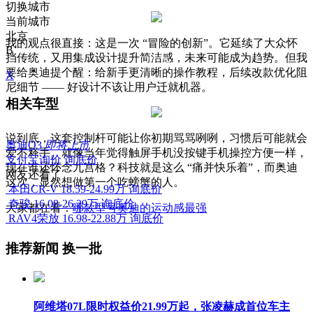
切换城市
当前城市
北京
我的观点很直接：这是一次 “冒险的创新”。它延续了大众怀
B
挡传统，又用集成设计提升简洁感，未来可能成为趋势。但我
要给奥迪提个醒：给新手更清晰的操作教程，后续改款优化阻
X
尼细节 —— 好设计不该让用户迁就机器。
相关车型
说到底，这套控制杆可能让你初期骂骂咧咧，习惯后可能就会
奥迪Q3
即将上市
爱不释手。就像当年觉得触屏手机没按键手机操控方便一样，
支付宝询价
询底价
现在谁还怀念九宫格？科技就是这么 “痛并快乐着”，而奥迪
网友还看了
这次，显然想做第一个吃螃蟹的人。
本田CR-V
18.59-24.99万
询底价
奇骏
16.08-26.29万
询底价
大家都在看：
哪款型号奥迪的运动感最强
RAV4荣放
16.98-22.88万
询底价
推荐新闻
换一批
阿维塔07L限时权益价21.99万起，张凌赫成首位车主