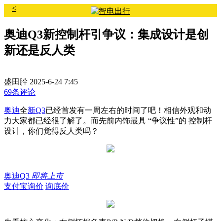
<
奥迪Q3新控制杆引争议：集成设计是创
新还是反人类
盛田肸
2025-6-24 7:45
69条评论
奥迪
全
新Q3
已经首发有一周左右的时间了吧！相信外观和动
力大家都已经很了解了。而先前内饰最具 “争议性”的 控制杆
设计，你们觉得反人类吗？
奥迪Q3
即将上市
支付宝询价
询底价