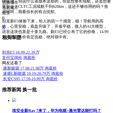
锂电池，别说什么省成本这那的，你是想要长续航，还是想要
切换城市
更安全？CLTC工况续航干到620km，这还不够你用的吗？焦
当前城市
虑呵呵，我看你长的有点忧郁。
北京
B
别克新E5体验下来，给人的就一个感觉，稳！导航用的高
德，心里安稳，底盘升级了，开着平稳，接入的AI大模型，
X
语音这块也算是十拿九稳。新E5已经公布了它的价格，14.99
相关车型
万元的起售价肯定也稳，绝对很中肯。
别克E5
16.99-21.39万
支付宝询价
询底价
网友还看了
唐新能源
17.98-21.98万
询底价
途观L新能源
19.19-20.79万
询底价
长安CS95
17.59-19.99万
询底价
推荐新闻
换一批
埃安全新Ray 7来了，华为电驱+激光雷达能打吗？