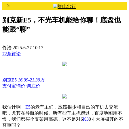
<
别克新E5，不光车机能给你聊！底盘也
能跟“聊”
佟浩
2025-6-27 10:17
72条评论
别克E5
16.99-21.39万
支付宝询价
询底价
我估计啊，
E5
的老车主们，应该很少和自己的车机去交流
吧，尤其在导航的时候。听有些车主抱怨过，百度地图用不
惯，我们都买个支架用高德，这不是对6
K3
0寸大屏极其的不
尊重吗？