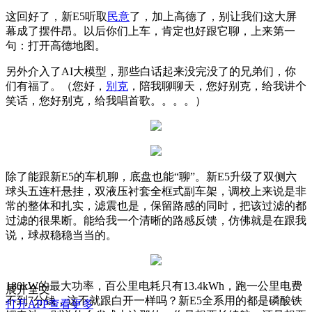
这回好了，新E5听取
民意
了，加上高德了，别让我们这大屏
幕成了摆件昂。以后你们上车，肯定也好跟它聊，上来第一
句：打开高德地图。
另外介入了AI大模型，那些白话起来没完没了的兄弟们，你
们有福了。（您好，
别克
，陪我聊聊天，您好别克，给我讲个
笑话，您好别克，给我唱首歌。。。。）
除了能跟新E5的车机聊，底盘也能“聊”。新E5升级了双侧六
球头五连杆悬挂，双液压衬套全框式副车架，调校上来说是非
常的整体和扎实，滤震也是，保留路感的同时，把该过滤的都
过滤的很果断。能给我一个清晰的路感反馈，仿佛就是在跟我
说，球叔稳稳当当的。
180kW的最大功率，百公里电耗只有13.4kWh，跑一公里电费
展开全文
不到7分钱，这不就跟白开一样吗？新E5全系用的都是磷酸铁
打开APP查看更多