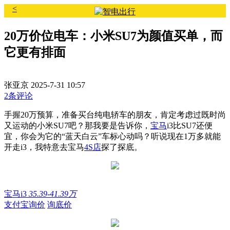
<
20万价位电车：小米SU7为颜值买单，而
它更有排面
张亚京
2025-7-31 10:57
2条评论
手握20万预算，准备买台纯电轿车的朋友，肯定考虑过既时尚
又运动的小米SU7吧？那我要是告诉你，
宝马
i3比SU7还便
宜，你会为它的“蓝天白云”车标心动吗？听说现在1万多就能
开走i3，我特意去宝马
4S店
探了探底。
宝马i3
35.39-41.39万
支付宝询价
询底价