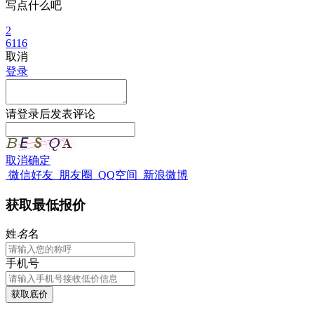
写点什么吧
2
6116
取消
登录
请
登录
后发表评论
取消
确定
微信好友
朋友圈
QQ空间
新浪微博
获取最低报价
姓
名
名
手机号
获取底价