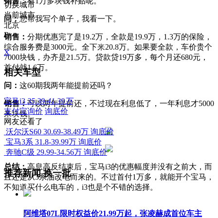
销售：
有1万多块钱补贴呢。
切换城市
当前城市
问：
您帮我写个单子，我看一下。
北京
B
销售：
分期优惠完了是19.2万，全款是19.9万，1.3万的保险，
综合服务费是3000元。全下来20.8万。如果要全款，车价贵个
X
7000块钱，办齐是21.5万。
贷款贷19万多，每个月还680元，
首付就1.6万。
相关车型
问：
这60期我两年能提前还吗？
宝马i3
35.39-41.39万
销售：
可以两年提前还，不过现在利息低了，一年利息才5000
支付宝询价
询底价
来块钱。
网友还看了
沃尔沃S60
30.69-38.49万
询底价
宝马3系
31.8-39.99万
询底价
奔驰C级
29.99-34.56万
询底价
总结：
高息高反结束后，宝马i3的优惠幅度并没有之前大，而
推荐新闻
换一批
且还是从3系油改电而来的。不过首付1万多，就能开个宝马，
不知道买什么电车的，i3也是个不错的选择。
阿维塔07L限时权益价21.99万起，张凌赫成首位车主