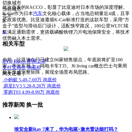
切换城市
此次首发的RACCO，彰显了比亚迪对日本市场的深度理解。
当前城市
K-Car作为日本
汽车
文化核心载体，占当地总销量近4成，且享
北京
受政策优惠。比亚迪遵循K-Car标准打造的这款车型，采用“方
B
盒子”造型与滑动后门设计，适配狭窄路况，180公里WLTC续
X
航满足通勤需求，更搭载磷酸铁锂刀片电池保障安全，将技术
优势融入本土需求。
相关车型
当前，比亚迪在日已建立66家销售据点，年底前将扩至100
BYD Racco
即将上市
家。本次车展上，纯电卡车T35、J6 living car概念巴士与乘用
支付宝询价
询底价
新车形成完整矩阵，展现全场景布局思路。
网友还看了
小蚂蚁
5.49-7.69万
询底价
易至EV3
5.28-8.28万
询底价
零跑T03
4.99-8.99万
询底价
推荐新闻
换一批
埃安全新Ray 7来了，华为电驱+激光雷达能打吗？