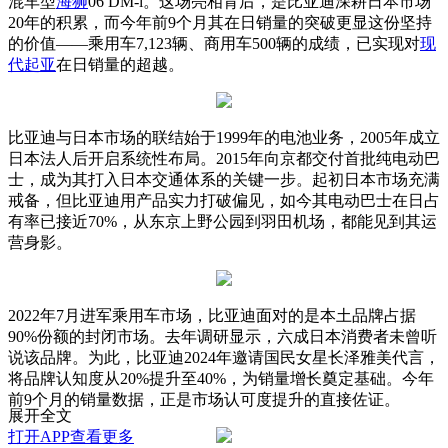
混车型
海狮
06 DM-i。这场亮相背后，是比亚迪深耕日本市场
20年的积累，而今年前9个月其在日销量的突破更显这份坚持
的价值——乘用车7,123辆、商用车500辆的成绩，已实现对
现
代
起亚
在日销量的超越。
比亚迪与日本市场的联结始于1999年的电池业务，2005年成立
日本法人后开启系统性布局。2015年向京都交付首批纯电动巴
士，成为其打入日本交通体系的关键一步。起初日本市场充满
戒备，但比亚迪用产品实力打破偏见，如今其电动巴士在日占
有率已接近70%，从东京上野公园到羽田机场，都能见到其运
营身影。
2022年7月进军乘用车市场，比亚迪面对的是本土品牌占据
90%份额的封闭市场。去年调研显示，六成日本消费者未曾听
说该品牌。为此，比亚迪2024年邀请国民女星长泽雅美代言，
将品牌认知度从20%提升至40%，为销量增长奠定基础。今年
前9个月的销量数据，正是市场认可度提升的直接佐证。
展开全文
打开APP查看更多