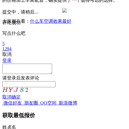
的价格加上丰富配置，确实提供了一个值得考虑的选择。
提交中，请稍后...
大家都在看：
什么车空调效果最好
评论成功
写点什么吧
5
1294
取消
登录
请
登录
后发表评论
取消
确定
微信好友
朋友圈
QQ空间
新浪微博
获取最低报价
姓
名
名