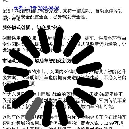
色。
作者：卢奇
2026-08-08
配备L2级智能辅助驾驶系统，支持一键启动、自动跟停等功
能，主动安全配置全面，提升驾驶安全性。
全部评论
服务模式创新，“订交服”分立
创新采用“订交服”分立销售模式，下订、提车、售后各环节由
专业团队负责，提升服务效率。这一模式借鉴新势力经验，让
燃油车用户也能享受高效服务。
市场意义深远，燃油车智能化新方向
天籁·鸿蒙座舱的推出，为国内3亿燃油车用户提供了智能化升
级方案。它证明燃油车也能拥有先进的智能体验，不必为智能
化而选择新能源。
作为东风日产“油电同智”战略的落地车型，天籁·鸿蒙座舱不
仅是产品创新，更是对燃油车未来形态的探索。它为传统车企
转型提供了新路径，也让消费者看到了燃油车的新可能。
这款车的市场表现将成为行业风向标，影响更多车企在燃油车
智能化领域的布局。对于仍在观望的消费者来说，12.99万起