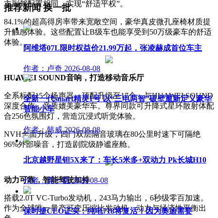
主副驾配置相同，实现“舒适平权”。
推荐新闻
换一批
84.1%的超高得房率带来宽敞空间，豪华真皮微孔座椅材质提
升触感体验。这些配置让B级车也能享受到50万级豪车的舒适
体验。
阿维塔07L限时权益价21.99万起，张凌赫成首位车主
作者：卢奇
2026-08-08
HUAWEI SOUND音响，打造移动音乐厅
全系标配15个扬声器，顶配升级至17个，与HUAWEI SOUND
全新一代smart精灵1号 以“三电两智”破壁重新定义豪华
深度合作，音质媲美豪华车。尊界同款可升降式星环散射体配
智能小车
合256色氛围灯，营造沉浸式听觉体验。
作者：韩威
2026-08-08
NVH全面升级，四门双层隔音玻璃在80公里时速下可隔绝
96%外部噪音，打造剧院级静谧座舱。
北京越野星钽5X来了：车长5米多+双动力 Pk长城H10
动力可靠，智能驾驶加持
作者：莫一西
2026-08-08
搭载2.0T VC-Turbo发动机，243马力输出，6秒级零百加速。
作为全球唯一量产可变压缩比发动机，动力与经济性平衡出
保时捷CEO证实：纯电718将复活！因为奥迪需要