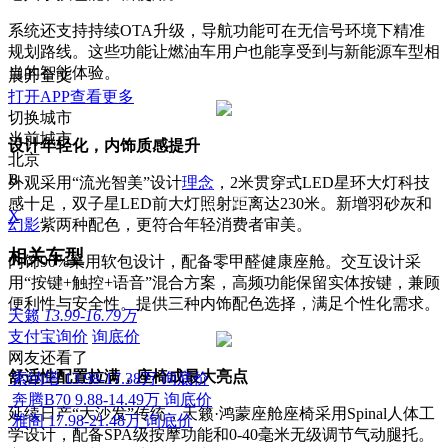
系统还支持持续OTA升级，导航功能可在无信号环境下精准
规划路线。这些功能让燃油车用户也能享受到与新能源车型相
当的智能体验。
展开全文
打开APP查看更多
切换城市
当前城市
设计年轻化，内饰质感提升
北京
B
外观采用“流光智美”设计
理念
，2米贯穿式LED星环大灯科技
感十足，双子星LED前大灯照射距离达230米。新增羽砂灰和
X
幻影
紫两种配色，更符合年轻消费者审美。
相关车型
内饰90%采用软包设计，配备零甲醛健康座舱。交互设计采
用“按键+触控+语音”混合方案，高频功能保留实体按键，兼顾
便利性与安全性。提供三种内饰配色选择，满足个性化需求。
天籁
13.99-16.79万
支付宝询价
询底价
网友还看了
舒适性配置拉满，座椅成最大亮点
索纳塔
13.98-17.38万
询底价
奔腾B70
9.88-14.49万
询底价
延续日产“大沙发”传统，天籁·鸿蒙座舱座椅采用Spinal人体工
雅阁
17.98-21.48万
询底价
学设计，配备SPA级按摩功能和0-40毫米无级调节气动腿托。