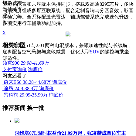
切换城市
智能化配置和六座版本保持同步，搭载双高通8295芯片，多块
当前城市
高清大屏组成多屏互联系统，配合定制音响与分区音效，影音
北京
体验完善。全系标配激光雷达，辅助驾驶系统完成迭代升级，
B
多项实用行车辅助功能加持。
X
相关车型
动力提供1.5T与2.0T两种电混版本，兼顾加速性能与长续航，
底盘配备空气悬架与魔毯减震，优化大型
SUV
的操控与乘坐
舒适性。
领克900
29.98-41.69万
支付宝询价
询底价
网友还看了
蔚来ES8
38.28-44.68万
询底价
途昂
24.9-38.9万
询底价
昂科旗
29.99-35.99万
询底价
推荐新闻
换一批
阿维塔07L限时权益价21.99万起，张凌赫成首位车主