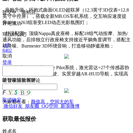
- 座舱升级：环抱式曲面OLED超联屏（12.3英寸3D仪表+12.8
提交中，请稍后...
英寸中控屏），搭载全新MB.OS车机系统，交互响应速度提
升40%，263组渐变LED动态光影氛围灯；
评论成功
- 舒适配置：顶级Nappa真皮座椅，标配18组气动按摩、加热/
写点什么吧
通风功能，后排独立行政座椅支持接近平躺角度调节，搭配主
107
动降噪、Burmester 3D环绕音响，打造移动静谧座舱；
8402
取消
登录
- 智驾能力：L2++级Drive Pilot系统，激光雷达+27个传感器协
同，支持130km/h脱手驾驶、实景穿越AR-HUD导航，实现高
阶智能辅助驾驶。
请
登录
后发表评论
取消
确定
大家都在看：
颜值高，空间大的车
微信好友
朋友圈
QQ空间
新浪微博
获取最低报价
姓
名
名