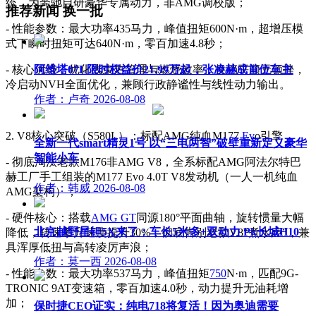
统，为奔驰自研豪华专属动力，非AMG调校版；
推荐新闻
换一批
- 性能参数：最大功率435马力，峰值扭矩600N·m，超增压模
式下瞬时扭矩可达640N·m，零百加速4.8秒；
- 核心优势：优化线束热管理与燃烧效率，换挡平顺无顿挫，
阿维塔07L限时权益价21.99万起，张凌赫成首位车主
冷启动NVH全面优化，兼顾行政静谧性与线性动力输出。
作者：卢奇
2026-08-08
2. V8核心突破（S580L）：标配AMG纯血M177
Ev
o引擎
全新一代smart精灵1号 以“三电两智”破壁重新定义豪华
智能小车
- 彻底淘汰老款M176非AMG V8，全系标配AMG阿法尔特巴
赫工厂手工组装的M177 Evo 4.0T V8发动机（一人一机纯血
作者：韩威
2026-08-08
AMG架构）；
- 硬件核心：搭载
AMG GT
同源180°平面曲轴，旋转惯量大幅
北京越野星钽5X来了：车长5米多+双动力 Pk长城H10
降低，转速攀升速度提升30%，彻底告别老款V8“煮水声”，兼
具浑厚低扭与高转凌厉声浪；
作者：莫一西
2026-08-08
- 性能参数：最大功率537马力，峰值扭矩
750
N·m，匹配9G-
TRONIC 9AT变速箱，零百加速4.0秒，动力提升无油耗增
加；
保时捷CEO证实：纯电718将复活！因为奥迪需要