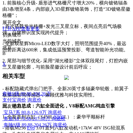
1. 前脸核心升级- 盾形进气格栅尺寸增大20%，横向镀铬辐条
由3条增至4条，内部嵌入3D星辉镀铬装饰，打造“3D镀铬星徽
格栅”；
展开全文
- 首次搭载发光格栅+发光三叉星立标，夜间点亮后气场极
打开APP查看更多
强，品牌辨识度实现跨代提升；
切换城市
当前城市
- 全新双星辉Micro-LED数字大灯，照明范围提升40%，最远
北京
照射距离达600米，集成低温预警投影、弯道智能补光功能。
B
2. 尾部与细节优化- 采用“湖光楼影”立体双段尾灯，灯腔内嵌
X
三叉星徽轮廓，与前脸星徽设计前后呼应；
相关车型
- 标配隐藏式弹出门把手、全新20英寸多辐豪华轮毂，前翼子
奔驰S级
89.88-204.26万
板集成智驾传感器，兼顾优雅与科技实用性。
支付宝询价
询底价
三、动力总成：六缸全面进化，V8标配AMG纯血引擎
网友还看了
宝马7系
80.8-126.9万
询底价
1. 全新直列六缸（S450L/
S500
L）：豪华平顺标杆
奥迪A8
78.98-207.68万
询底价
奔驰S级
89.88-204.26万
询底价
- 搭载M256
Evo
3.0T直列六缸发动机+17kW 48V ISG轻混系