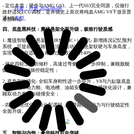
- 定位本质：硬件与AMG G63、上一代S63完全同源，仅做行
作者：卢奇
2026-08-08
政舒适化ECU调校，是奔驰史上首次将纯血AMG V8下放至普
通S级
车型
。
全部评论
四、底盘黑科技：魔毯悬架全面升级，极致行驶质感
1. 魔毯智能空气悬架（AIRMATIC+）迭代- 新增路况记忆预判
系统，可提前扫描路面坑洼，自动调整悬架软硬与车身高度，
实现“路面自适应”，颠簸过滤效率提升40%；
- 优化四轮主动防倾杆，高速过弯侧倾进一步抑制，兼顾旗舰
级“飘驰感”与操控稳定性；
2. 底盘架构强化- 全铝车身刚性进一步提升，V8与六缸版底盘
基体
通用
，动力舱、电池槽、油箱安装位原生模块化设计，兼
顾双动力兼容与碰撞安全；
- 四驱系统优化扭矩分配逻辑，湿滑路面抓地力与行驶稳定性
全面升级。
五、智能与内饰：豪华科技双向突破