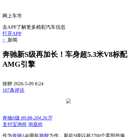
网上车市
去APP了解更多精彩汽车信息
打开APP
<
新闻
奔驰新S级再加长！车身超5.3米V8标配
AMG引擎
徐翀
2026-5-09 8:24
107条评论
奔驰S级
89.88-204.26万
支付宝询价
询底价
作为
奔驰
140周年
旗舰
力作，新款S级以超2700个零部件焕