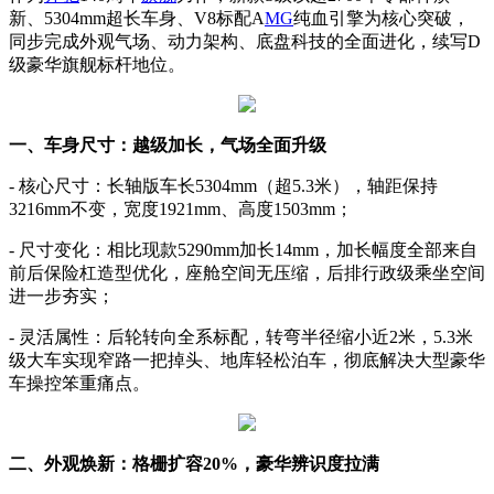
新、5304mm超长车身、V8标配A
MG
纯血引擎为核心突破，
同步完成外观气场、动力架构、底盘科技的全面进化，续写D
级豪华旗舰标杆地位。
一、车身尺寸：越级加长，气场全面升级
- 核心尺寸：长轴版车长5304mm（超5.3米），轴距保持
3216mm不变，宽度1921mm、高度1503mm；
- 尺寸变化：相比现款5290mm加长14mm，加长幅度全部来自
前后保险杠造型优化，座舱空间无压缩，后排行政级乘坐空间
进一步夯实；
- 灵活属性：后轮转向全系标配，转弯半径缩小近2米，5.3米
级大车实现窄路一把掉头、地库轻松泊车，彻底解决大型豪华
车操控笨重痛点。
二、外观焕新：格栅扩容20%，豪华辨识度拉满