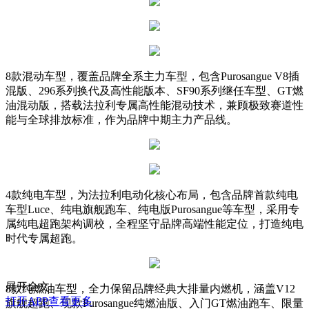
8款混动车型，覆盖品牌全系主力车型，包含Purosangue V8插
混版、296系列换代及高性能版本、SF90系列继任车型、GT燃
油混动版，搭载法拉利专属高性能混动技术，兼顾极致赛道性
能与全球排放标准，作为品牌中期主力产品线。
4款纯电车型，为法拉利电动化核心布局，包含品牌首款纯电
车型Luce、纯电旗舰跑车、纯电版Purosangue等车型，采用专
属纯电超跑架构调校，全程坚守品牌高端性能定位，打造纯电
时代专属超跑。
展开全文
8款纯燃油车型，全力保留品牌经典大排量内燃机，涵盖V12
打开APP查看更多
旗舰超跑、现款Purosangue纯燃油版、入门GT燃油跑车、限量