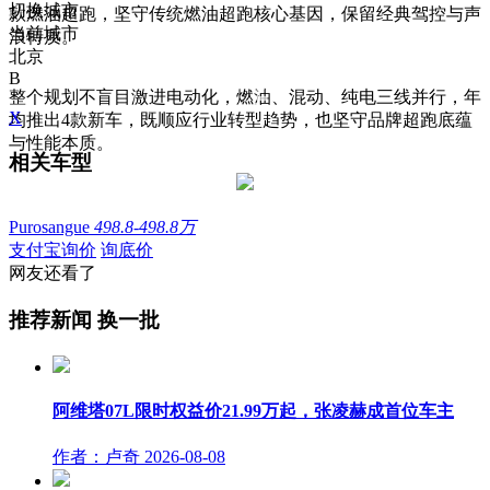
切换城市
款燃油超跑，坚守传统燃油超跑核心基因，保留经典驾控与声
当前城市
浪特质。
北京
B
整个规划不盲目激进电动化，燃油、混动、纯电三线并行，年
X
均推出4款新车，既顺应行业转型趋势，也坚守品牌超跑底蕴
与性能本质。
相关车型
Purosangue
498.8-498.8万
支付宝询价
询底价
网友还看了
推荐新闻
换一批
阿维塔07L限时权益价21.99万起，张凌赫成首位车主
作者：卢奇
2026-08-08