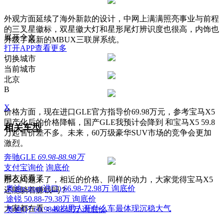
外观方面延续了海外新款的设计，中网上满满照亮事业与前程
的三叉星徽标，双星徽大灯和星形尾灯辨识度也很高，内饰也
展开全文
升级了最新的MBUX三联屏系统。
打开APP查看更多
切换城市
当前城市
北京
B
X
价格方面，现在进口GLE官方指导价69.98万元，参考宝马X5
国产化后的价格降幅，国产GLE我预计会降到 和宝马X5 59.8
相关车型
万起售价差不多。未来，60万级豪华SUV市场的竞争会更加
激烈。
奔驰GLE
69.98-88.98万
支付宝询价
询底价
网友还看了
那么问题来了，相近的价格、同样的动力，大家觉得宝马X5
奥迪e-tron(进口)
66.98-72.98万
询底价
还能躺着赚钱吗？
途锐
50.88-79.38万
询底价
大家都在看：
40岁男人开什么车最体现沉稳大气
奥迪Q7
60.98-80.48万
询底价