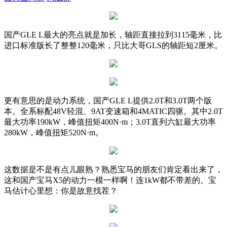
国产GLE L最大的亮点就是加长，轴距直接拉到3115毫米，比
进口标准版长了整整120毫米，只比大哥GLS的轴距短2厘米。
更有意思的是动力系统，国产GLE L提供2.0T和3.0T两个版
本。全系标配48V轻混、9AT变速箱和4MATIC四驱。其中2.0T
最大功率190kW，峰值扭矩400N·m；3.0T直列六缸最大功率
280kW，峰值扭矩520N·m。
这数据是不是有点儿眼熟？熟悉宝马的朋友们肯定看出来了，
这和国产宝马X5的动力一模一样啊！连1kW都不带差的。宝
马估计心里想：你是故意找茬？