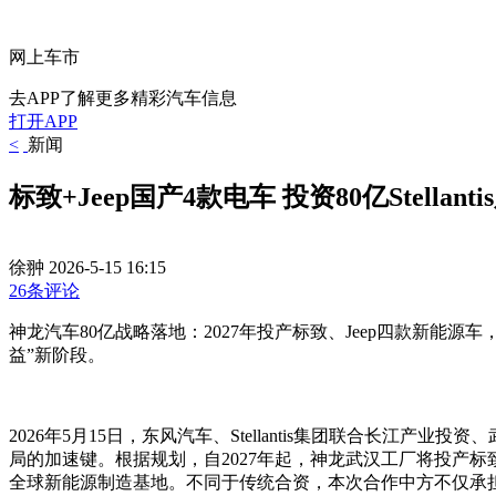
网上车市
去APP了解更多精彩汽车信息
打开APP
<
新闻
标致+Jeep国产4款电车 投资80亿Stellanti
徐翀
2026-5-15 16:15
26条评论
神龙汽车80亿战略落地：2027年投产标致、Jeep四款新能源车，
益”新阶段。
2026年5月15日，东风汽车、Stellantis集团联合长
局的加速键。根据规划，自2027年起，神龙武汉工厂将投产标致品
全球新能源制造基地。不同于传统合资，本次合作中方不仅承担