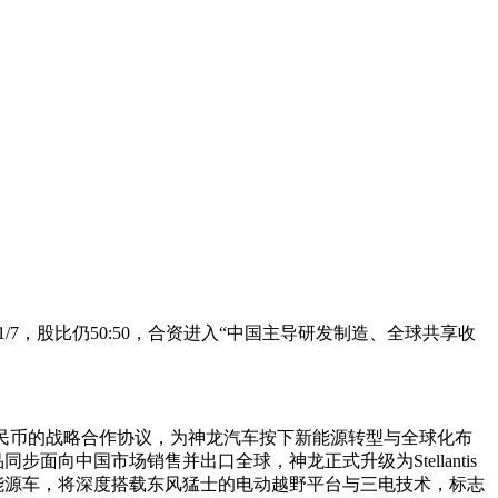
约1/7，股比仍50:50，合资进入“中国主导研发制造、全球共享收
0亿元人民币的战略合作协议，为神龙汽车按下新能源转型与全球化布
面向中国市场销售并出口全球，神龙正式升级为Stellantis
能源车，将深度搭载东风猛士的电动越野平台与三电技术，标志