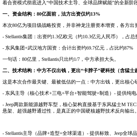
着合资模式彻底进入“中国技术主导、全球品牌赋能”的全新阶
一、资金结构：80亿面前，法方出资仅约13%
本次80亿为项目级战略投资，并非神龙注册资本增资，各方出
- Stellantis集团：出资约1.3亿欧元（约10.3亿元人民币），占
- 东风集团+武汉地方国资：合计出资约69.7亿元，占比约87%
一句话：80亿里，Stellantis只出约1/7，中方承担大头。
二、技术结构：中方不仅出钱，更出“卡脖子”硬科技（含猛士
这是本次合作最关键、最被低估的一点：中方出钱，更出核心
- 东风主导（核心技术+三电+平台+智能驾驶+制造）- 提供
- Jeep两款新能源越野车型，核心架构直接基于东风猛士M TE
悬架、超强越野通过性，是真正的中国硬核越野技术反向输出
- Stellantis主导（品牌+造型+全球渠道）- 提供标致、J