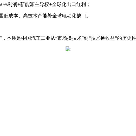
取50%利润+新能源主导权+全球化出口红利；
，借中国低成本、高技术产能补全球电动化缺口。
”，本质是中国汽车工业从“市场换技术”到“技术换收益”的历史