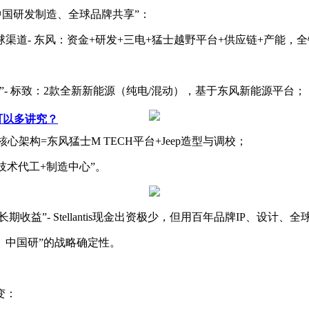
中国研发制造、全球品牌共享”：
渠道- 东风：资金+研发+三电+猛士越野平台+供应链+产能，
。
标”- 标致：2款全新新能源（纯电/混动），基于东风新能源平台；
可以多讲究？
能），核心架构=东风猛士M TECH平台+Jeep造型与调校；
源“技术代工+制造中心”。
期收益”- Stellantis现金出资极少，但用百年品牌IP、设
、中国研”的战略确定性。
变：