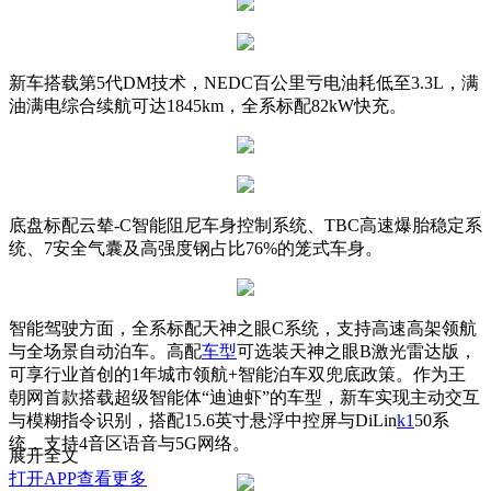
新车搭载第5代DM技术，NEDC百公里亏电油耗低至3.3L，
满
油满电综合续航可达1845km，全系标配82kW快充。
底盘标配云辇-C智能阻尼车身控制系统、TBC高速爆胎稳定系
统、7安全气囊及高强度钢占比76%的笼式车身。
智能驾驶方面，全系标配天神之眼C系统，支持高速高架领航
与全场景自动泊车。高配
车型
可选装天神之眼B激光雷达版，
可享行业首创的1年城市领航+智能泊车双兜底政策。作为王
朝网首款搭载超级智能体“迪迪虾”的车型，新车实现主动交互
与模糊指令识别，搭配15.6英寸悬浮中控屏与DiLin
k1
50系
统，支持4音区语音与5G网络。
展开全文
打开APP查看更多