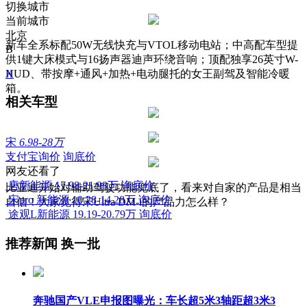
切换城市
当前城市
北京
新车全系标配50W无线快充与VTOL移动电站；中高配车型提
B
供1键大床模式与16扬声器迪声环绕音响；顶配独享26英寸W-
HUD、带按摩+通风+加热+电动腿托的女王副驾及智能冷暖
X
箱。
相关车型
宋
6.98-28万
支付宝询价
询底价
网友还看了
唐新能源
17.98-21.98万
询底价
比亚迪开始对辅助驾驶功能兜底了，看来对自家的产品是相当
宋pro 新能源
10.28-14.28万
询底价
自信！大家觉得宋Ultra DM-i的产品力怎么样？
途观L新能源
19.19-20.79万
询底价
推荐新闻
换一批
奔驰国产VLE申报图曝光：车长超5米3轴距超3米3