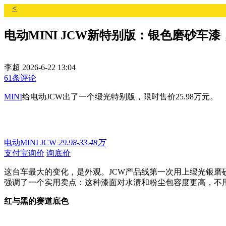
<
电动MINI JCW新特别版：银色磨砂车漆，
李超
2026-6-22 13:04
61条评论
MINI
给电动JCW出了一个缎光特别版，限时售价25.98万元。
电动MINI JCW
29.98-33.48万
支付宝询价
询底价
这台车最大的变化，是外观。JCW产品线第一次用上缎光银
强调了一个实用卖点：这种漆面对水渍和粉尘包容度更高，不
红与黑的赛道底色