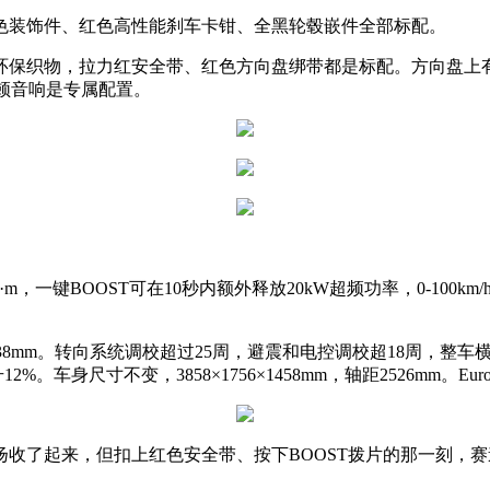
色装饰件、红色高性能刹车卡钳、全黑轮毂嵌件全部标配。
保织物，拉力红安全带、红色方向盘绑带都是标配。方向盘上有一键
曼卡顿音响是专属配置。
一键BOOST可在10秒内额外释放20kW超频功率，0-100km/h加
8mm。转向系统调校超过25周，避震和电控调校超18周，整车横
2%。车身尺寸不变，3858×1756×1458mm，轴距2526mm。Eu
扬收了起来，但扣上红色安全带、按下BOOST拨片的那一刻，