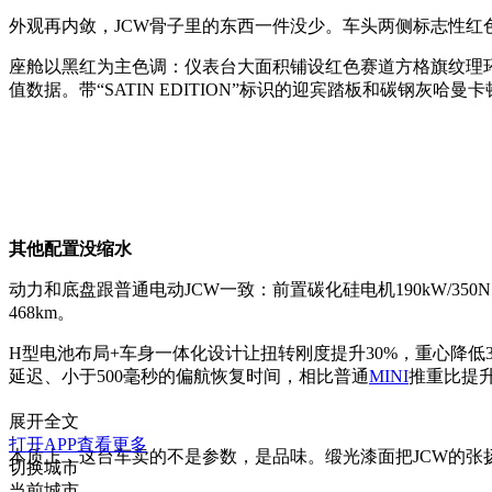
外观再内敛，JCW骨子里的东西一件没少。车头两侧标志性红
座舱以黑红为主色调：仪表台大面积铺设红色赛道方格旗纹理环
值数据。带“SATIN EDITION”标识的迎宾踏板和碳钢灰哈
其他配置没缩水
动力和底盘跟普通电动JCW一致：前置碳化硅电机190kW/350N·m，
468km。
H型电池布局+车身一体化设计让扭转刚度提升30%，重心降低3
延迟、小于500毫秒的偏航恢复时间，相比普通
MINI
推重比提升1
展开全文
打开APP查看更多
本质上，这台车卖的不是参数，是品味。缎光漆面把JCW的张
切换城市
当前城市