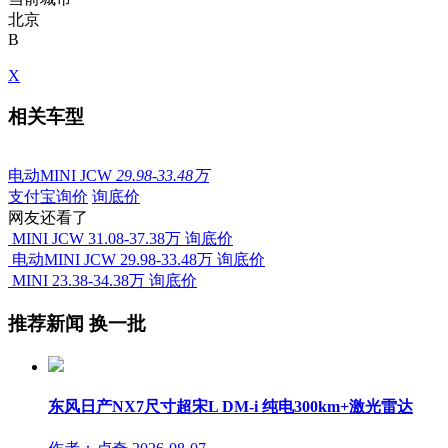
北京
B
X
相关车型
电动MINI JCW
29.98-33.48万
支付宝询价
询底价
网友还看了
MINI JCW
31.08-37.38万
询底价
电动MINI JCW
29.98-33.48万
询底价
MINI
23.38-34.38万
询底价
推荐新闻
换一批
东风日产NX7尺寸超宋L DM-i 纯电300km+激光雷达