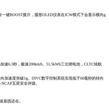
BOOST拨片，圆形OLED仪表在JCW模式下会显示横向g
速6.3秒，极速200km/h。51.5kWh三元锂电池，CLTC续航
向加速度突破1g。DIVC数字控制系统实现低于60毫秒的转向
ro NCAP五星安全评级。
赛道基因还在。