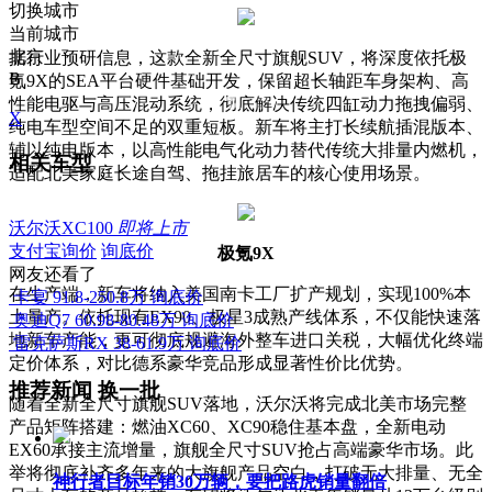
切换城市
当前城市
北京
据行业预研信息，这款全新全尺寸旗舰SUV，将深度依托极
B
氪9X的SEA平台硬件基础开发，保留超长轴距车身架构、高
性能电驱与高压混动系统，彻底解决传统四缸动力拖拽偏弱、
X
纯电车型空间不足的双重短板。新车将主打长续航插混版本、
辅以纯电版本，以高性能电气化动力替代传统大排量内燃机，
相关车型
适配北美家庭长途自驾、拖挂旅居车的核心使用场景。
沃尔沃XC100
即将上市
支付宝询价
询底价
极氪9X
网友还看了
在生产端，新车将纳入美国南卡工厂扩产规划，实现100%本
卡宴
91.8-250.8万
询底价
土量产。依托现有EX90、极星3成熟产线体系，不仅能快速落
奥迪Q7
60.98-80.48万
询底价
地新车产能，更可彻底规避海外整车进口关税，大幅优化终端
雷克萨斯RX
38-61.9万
询底价
定价体系，对比德系豪华竞品形成显著性价比优势。
推荐新闻
换一批
随着全新全尺寸旗舰SUV落地，沃尔沃将完成北美市场完整
产品矩阵搭建：燃油XC60、XC90稳住基本盘，全新电动
EX60承接主流增量，旗舰全尺寸SUV抢占高端豪华市场。此
举将彻底补齐多年来的大旗舰产品空白，打破无大排量、无全
神行者目标年销30万辆，要把路虎销量翻倍