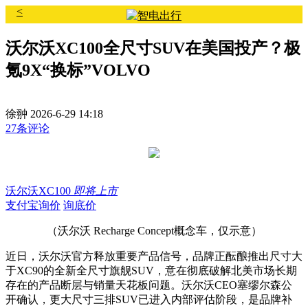
<
沃尔沃XC100全尺寸SUV在美国投产？极
氪9X“换标”VOLVO
徐翀
2026-6-29 14:18
27条评论
沃尔沃XC100
即将上市
支付宝询价
询底价
（沃尔沃 Recharge Concept概念车，仅示意）
近日，沃尔沃官方释放重要产品信号，品牌正酝酿推出尺寸大
于XC90的全新全尺寸旗舰SUV，意在彻底破解北美市场长期
存在的产品断层与销量天花板问题。沃尔沃CEO塞缪尔森公
开确认，更大尺寸三排SUV已进入内部评估阶段，是品牌补