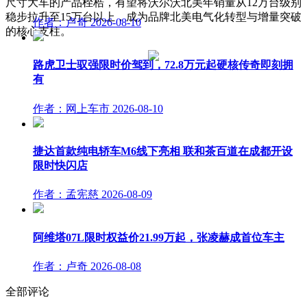
尺寸大车的产品桎梏，有望将沃尔沃北美年销量从12万台级别
稳步拉升至15万台以上，成为品牌北美电气化转型与增量突破
作者：卢奇
2026-08-10
的核心支柱。
路虎卫士驭强限时价驾到，72.8万元起硬核传奇即刻拥
有
作者：网上车市
2026-08-10
捷达首款纯电轿车M6线下亮相 联和茶百道在成都开设
限时快闪店
作者：孟宪慈
2026-08-09
阿维塔07L限时权益价21.99万起，张凌赫成首位车主
作者：卢奇
2026-08-08
全部评论