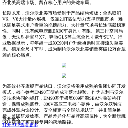
齐北美高端市场、留存核心用户的关键布局。
长期以来，沃尔沃北美市场受制于产品结构短板：全系取消
V6、V8大排量内燃机，仅靠2.0T四缸动力支撑旗舰市场，难
以满足美式用户看重的拖拽能力、大排量气场与长途满载稳定
性。同时，现有纯电旗舰EX90车身尺寸有限、第三排空间局
促，无法对标宝马X7、奔驰GLS等主流全尺寸豪华SUV。行
业数据显示，每年超一成XC90用户升级换购时直接流失至美
系、德系全尺寸车型，成为制约沃尔沃北美销量突破12万台瓶
颈的核心痛点。
为高效补齐旗舰产品缺口，沃尔沃将沿用成熟的集团协同开发
模式，核心参考EM90车型的成功落地经验。作为吉利与沃尔
沃技术协同的标杆，EM90基于极氪009同源SEA浩瀚架构打
造，保留成熟底盘、800V高压三电核心硬件，由沃尔沃独立
完成外观内饰设计、安全标定与全球法规认证，并非简单换
标，兼顾研发效率、产品差异化与品牌高端属性，为全新旗舰
展开全文
SUV提供了可直接复用的落地路径。
打开APP查看更多