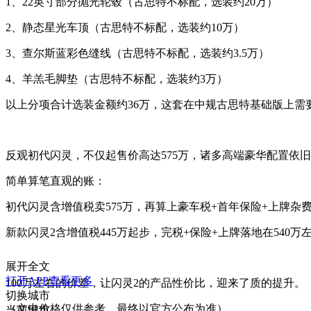
1、22英寸部分抛光轮毂（古思特不标配，选装约20万）
2、静态星光车顶（古思特不标配，选装约10万）
3、
查尔斯蓝彩色缝线
（古思特不标配，选装约3.5万）
4、羊羔毛脚垫（古思特不标配，选装约3万）
以上分项合计选装金额约36万，这套在中规古思特基础版上需
反观初代闪灵，不仅起售价高达575万，诸多高端豪华配置依
简单算笔直观的账：
初代闪灵含增值税卖575万，再算上豪车税+首年保险+上牌杂费
新款闪灵2含增值税445万起步，完税+保险+上牌落地在540万
展开全文
打开APP查看更多
100万左右的价差，让闪灵2的产品性价比，迎来了质的提升。
切换城市
（文中价格仅供参考，最终以官方公布为准）
当前城市