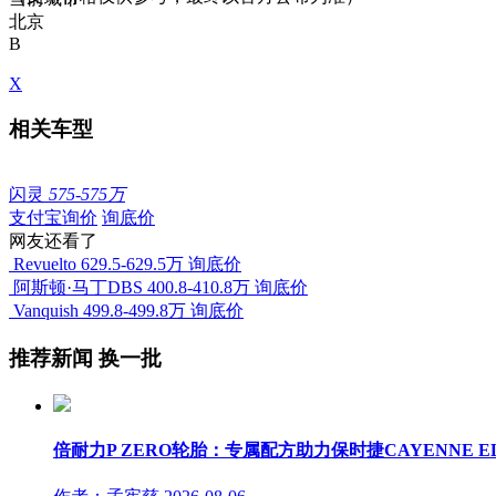
北京
B
X
相关车型
闪灵
575-575万
支付宝询价
询底价
网友还看了
Revuelto
629.5-629.5万
询底价
阿斯顿·马丁DBS
400.8-410.8万
询底价
Vanquish
499.8-499.8万
询底价
推荐新闻
换一批
倍耐力P ZERO轮胎：专属配方助力保时捷CAYENNE E