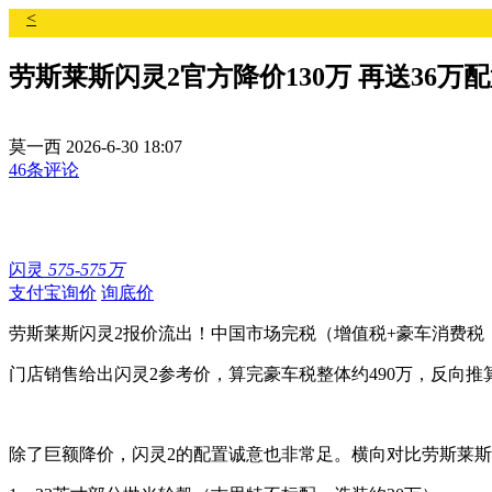
<
劳斯莱斯闪灵2官方降价130万 再送36万
莫一西
2026-6-30 18:07
46条评论
闪灵
575-575万
支付宝询价
询底价
劳斯莱斯闪灵2报价流出！中国市场完税（增值税+豪车消费税，不
门店销售给出闪灵2参考价，算完豪车税整体约490万，反向推
除了巨额降价，闪灵2的配置诚意也非常足。横向对比劳斯莱斯