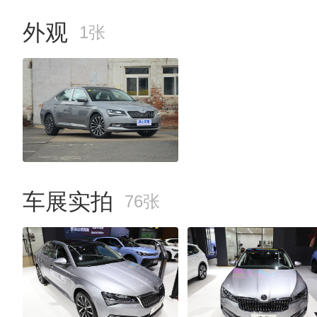
外观
1张
车展实拍
76张