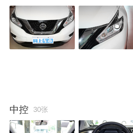
中控
30张