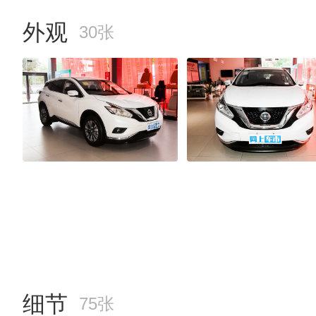
外观
30张
细节
75张