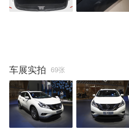
车展实拍
69张