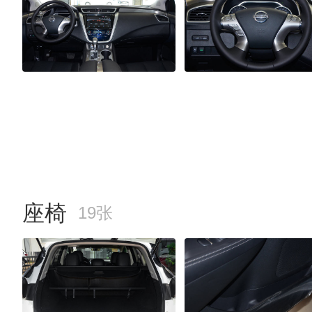
座椅
19张