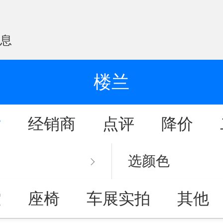
信息
楼兰
片
经销商
点评
降价
选颜色
控
座椅
车展实拍
其他