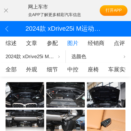
网上车市
打开APP
去APP了解更多精彩汽车信息
2024款 xDrive25i M运动套装
综述
文章
参配
图片
经销商
点评
2024款 xDrive25i M运动套装
选颜色
全部
外观
细节
中控
座椅
车展实拍