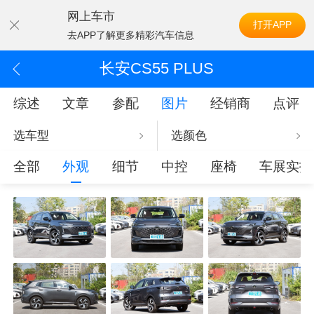
网上车市
打开APP
去APP了解更多精彩汽车信息
长安CS55 PLUS
综述
文章
参配
图片
经销商
点评
选车型
选颜色
全部
外观
细节
中控
座椅
车展实拍