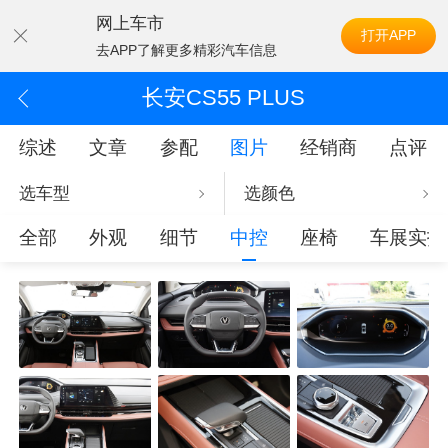
网上车市
打开APP
去APP了解更多精彩汽车信息
长安CS55 PLUS
综述
文章
参配
图片
经销商
点评
选车型
选颜色
全部
外观
细节
中控
座椅
车展实拍