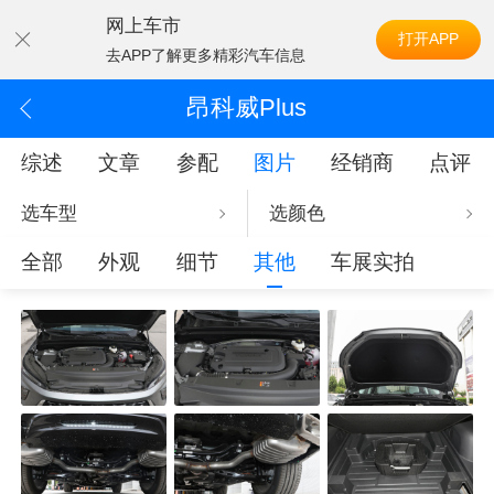
网上车市
打开APP
去APP了解更多精彩汽车信息
昂科威Plus
综述
文章
参配
图片
经销商
点评
选车型
选颜色
全部
外观
细节
其他
车展实拍