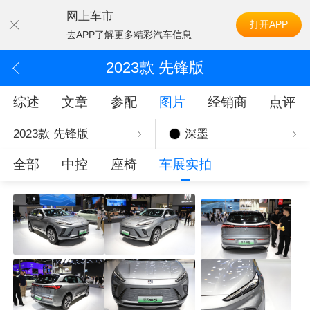
网上车市
打开APP
去APP了解更多精彩汽车信息
2023款 先锋版
综述
文章
参配
图片
经销商
点评
2023款 先锋版
深墨
全部
中控
座椅
车展实拍