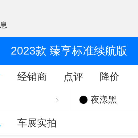
信息
2023款 臻享标准续航版
片
经销商
点评
降价
夜漾黑
他
车展实拍