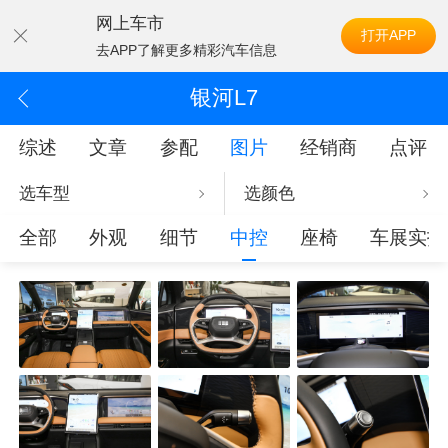
网上车市
打开APP
去APP了解更多精彩汽车信息
银河L7
综述
文章
参配
图片
经销商
点评
选车型
选颜色
全部
外观
细节
中控
座椅
车展实拍