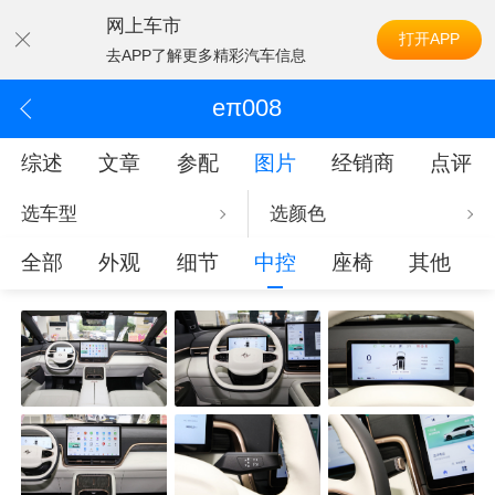
网上车市
打开APP
去APP了解更多精彩汽车信息
eπ008
综述
文章
参配
图片
经销商
点评
选车型
选颜色
全部
外观
细节
中控
座椅
其他