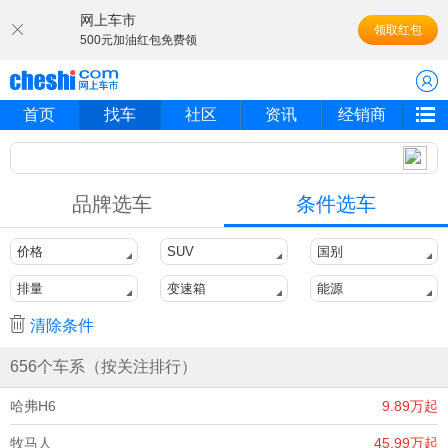
网上车市
领取红包
500元加油红包免费领
首页
找车
社区
资讯
经销商
品牌选车
条件选车
价格
SUV
国别
排量
变速箱
能源
清除条件
656个车系（按关注排行）
哈弗H6
9.89万起
牧马人
45.99万起