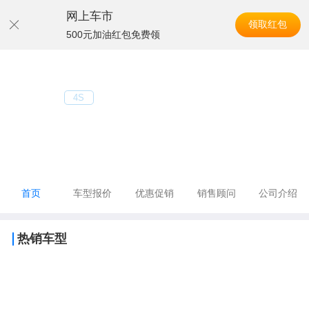
网上车市
领取红包
500元加油红包免费领
导航
北京达世行望京
4S
电话：010-84068400
地址：北京市朝阳区望京西路50号院1层12-3
首页
优惠促销
销售顾问
车型报价
公司介绍
热销车型