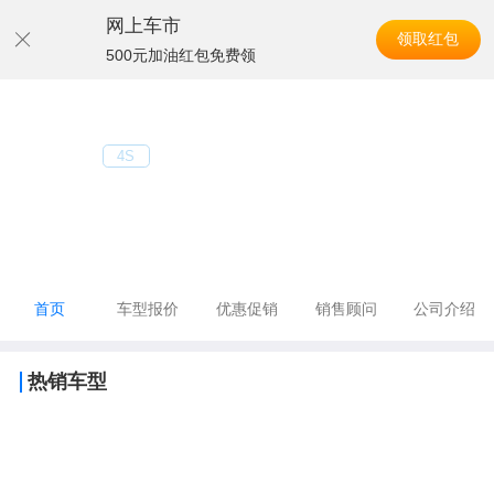
网上车市
领取红包
500元加油红包免费领
导航
联通成功汽车
4S
电话：010-60251116
地址：北京市大兴区金服大街5号楼一层102室
首页
优惠促销
销售顾问
车型报价
公司介绍
热销车型